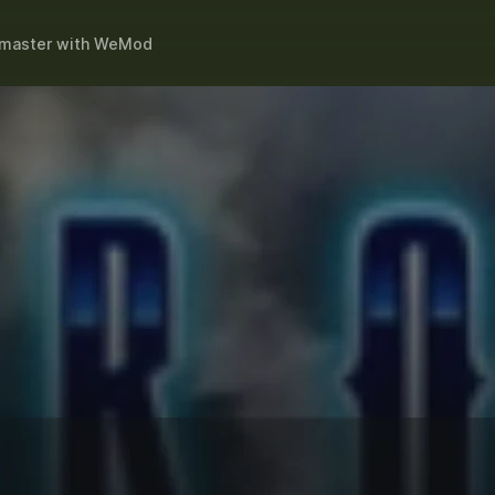
emaster
with
WeMod