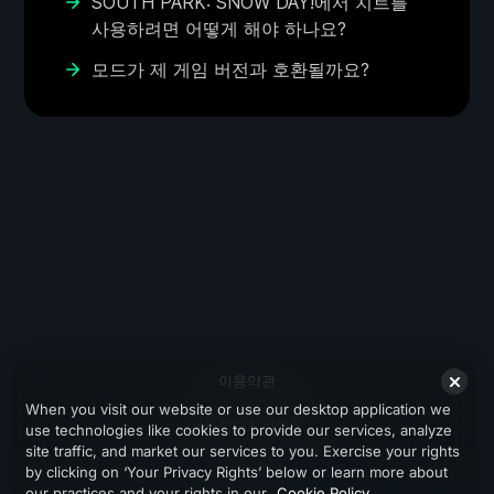
SOUTH PARK: SNOW DAY!에서 치트를
사용하려면 어떻게 해야 하나요?
모드가 제 게임 버전과 호환될까요?
이용약관
When you visit our website or use our desktop application we
개인정보처리방침
use technologies like cookies to provide our services, analyze
site traffic, and market our services to you. Exercise your rights
지원
by clicking on ‘Your Privacy Rights’ below or learn more about
our practices and your rights in our
Cookie Policy