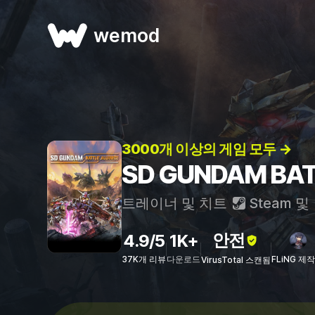
wemod
3000개 이상의 게임 모두 →
SD GUNDAM BA
트레이너 및 치트
Steam
및
안전
4.9/5
1K+
37K개 리뷰
다운로드
FLiNG 제작
VirusTotal 스캔됨