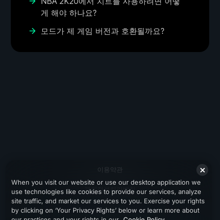
NBA 2K20에서 치트를 사용하려면 어떻
게 해야 하나요?
모드가 제 게임 버전과 호환될까요?
이용약관
When you visit our website or use our desktop application we
개인정보처리방침
use technologies like cookies to provide our services, analyze
site traffic, and market our services to you. Exercise your rights
지원
by clicking on ‘Your Privacy Rights’ below or learn more about
our practices and your rights in our
Cookie Policy