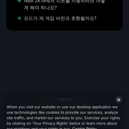
NBA 2K19에서 치트를 사용하려면 어떻
게 해야 하나요?
모드가 제 게임 버전과 호환될까요?
이용약관
When you visit our website or use our desktop application we
개인정보처리방침
use technologies like cookies to provide our services, analyze
site traffic, and market our services to you. Exercise your rights
지원
by clicking on ‘Your Privacy Rights’ below or learn more about
our practices and your rights in our
Cookie Policy