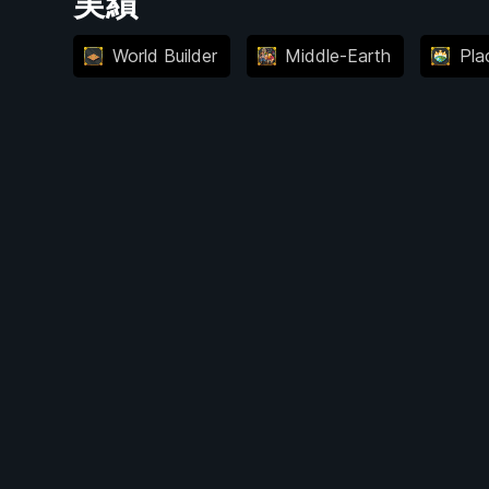
実績
World Builder
Middle-Earth
Pla