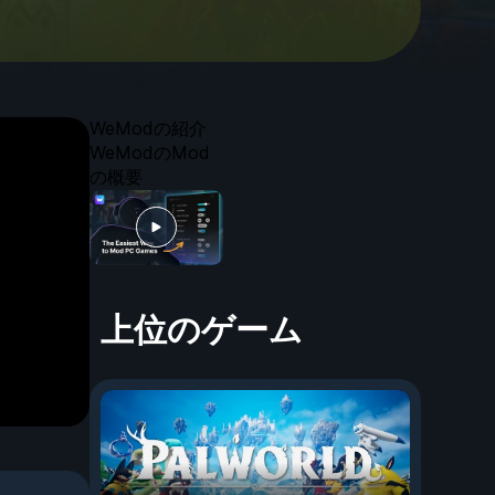
WeModの紹介
WeModのMod
の概要
上位のゲーム