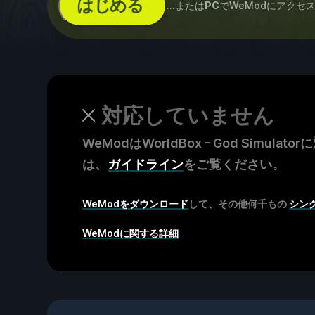
はじめる
...または
PC
でWeModにアクセ
対応していません
WeModはWorldBox - God Si
は、
ガイドライン
をご覧ください。
WeModをダウンロード
して、その他何千もの
シン
WeModに関する詳細