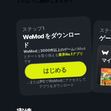
どのように動作しますか？
ステップ1
ステ
WeMod をダウンロー
ゲー
ド
のMod
3000件以上のゲーム
は
WeMod
業界No.1アプリ
とチートを取り揃える
マイ
です
はじめる
でWeModにアクセスして
PC
...または
アプリをダウンロード