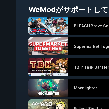
WeModがサポートし
BLEACH Brave So
Supermarket Tog
TBH: Task Bar He
Moonlighter
Fallout Shelter