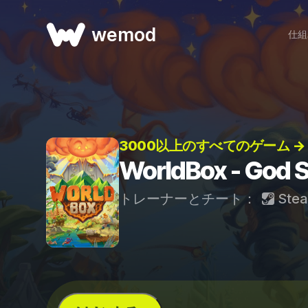
wemod
仕組
3000以上のすべてのゲーム →
WorldBox - G
トレーナーとチート：
Ste