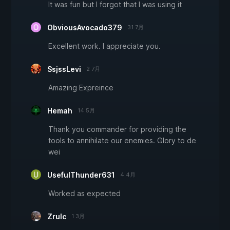
It was fun but I forgot that I was using it
ObviousAvocado379
31 7月
Excellent work. I appreciate you.
SsjssLevi
2 7月
Amazing Expreince
Hemah
14 5月
Thank you commander for providing the
tools to annihilate our enemies. Glory to de
wei
UsefulThunder631
4 4月
Worked as expected
Zrulc
1 3月