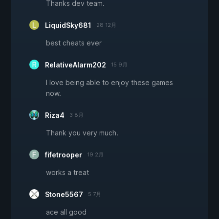
Thanks dev team.
LiquidSky681
28 12月
best cheats ever
RelativeAlarm202
15 9月
I love being able to enjoy these games
now.
Riza4
3 8月
Thank you very much.
fifetrooper
19 2月
works a treat
Stone5567
5 7月
ace all good