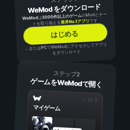
WeMod をダウンロード
のModとチー
3000件以上のゲーム
は
WeMod
です
業界No.1アプリ
トを取り揃える
はじめる
でWeModにアクセスしてアプリ
PC
...または
をダウンロード
ステップ2
ゲームをWeModで開く
マイゲーム