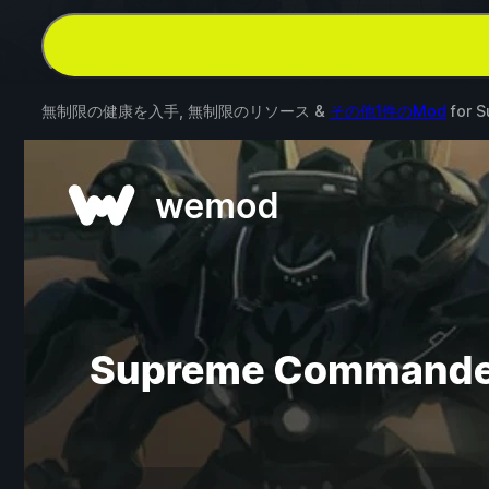
無制限の健康を入手, 無制限のリソース &
その他1件のMod
for
S