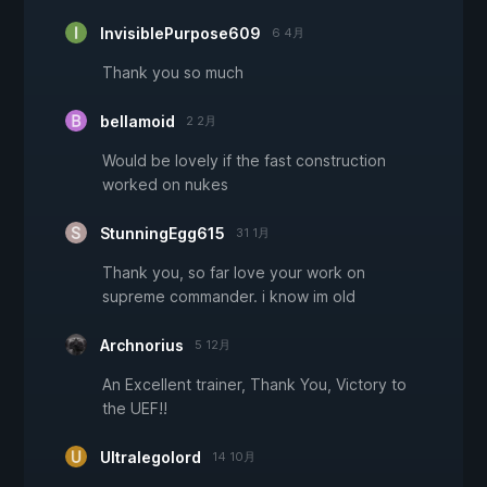
InvisiblePurpose609
6 4月
Thank you so much
bellamoid
2 2月
Would be lovely if the fast construction
worked on nukes
StunningEgg615
31 1月
Thank you, so far love your work on
supreme commander. i know im old
Archnorius
5 12月
An Excellent trainer, Thank You, Victory to
the UEF!!
Ultralegolord
14 10月