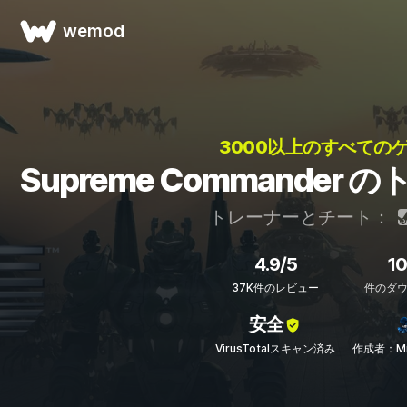
wemod
3000以上のすべてのゲ
Supreme Commande
トレーナーとチート：
4.9/5
1
37K件のレビュー
件のダ
安全
VirusTotalスキャン済み
作成者：MrA