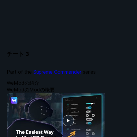
チート
3
Part of the
Supreme Commander
series
WeModの紹介
WeModのModの概要