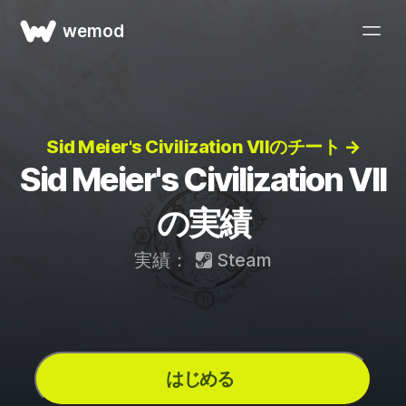
wemod
Sid Meier's Civilization VIIのチート →
Sid Meier's Civilization VII
の実績
実績：
Steam
はじめる