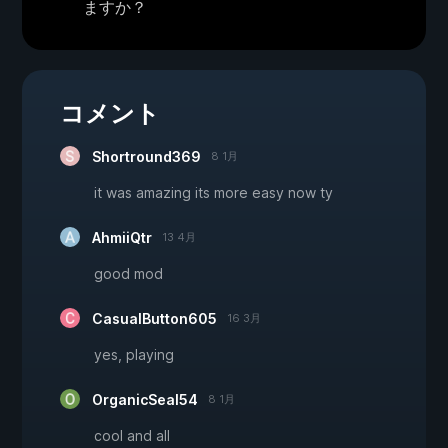
ますか？
コメント
Shortround369
8 1月
it was amazing its more easy now ty
AhmiiQtr
13 4月
good mod
CasualButton605
16 3月
yes, playing
OrganicSeal54
8 1月
cool and all