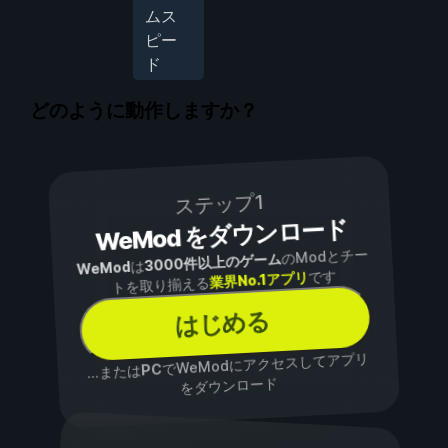
ムス
ピー
ド
どのように動作しますか？
ステップ1
WeMod をダウンロード
のModとチー
3000件以上のゲーム
は
WeMod
です
業界No.1アプリ
トを取り揃える
はじめる
でWeModにアクセスしてアプリ
PC
...または
をダウンロード