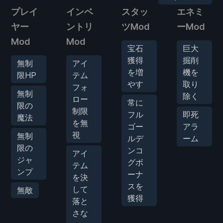
プレイ
インベ
スタッ
エネミ
ヤー
ントリ
ツMod
ーMod
Mod
Mod
宝石
巨大
獲得
掘削
無制
アイ
を増
機を
限HP
テム
やす
取り
フォ
無制
除く
ロー
常に
限の
制限
フル
即死
魔法
を無
ゴー
アラ
視
無制
ルデ
ーム
限の
ンコ
アイ
ジャ
グボ
テム
ンプ
ーナ
を決
スを
して
無敵
獲得
落と
さな