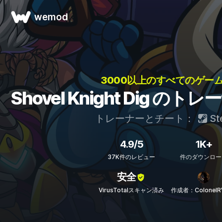
wemod
3000以上のすべてのゲーム
Shovel Knight Dig 
トレーナーとチート：
St
4.9/5
1K+
37K件のレビュー
件のダウンロー
安全
VirusTotalスキャン済み
作成者：ColonelR