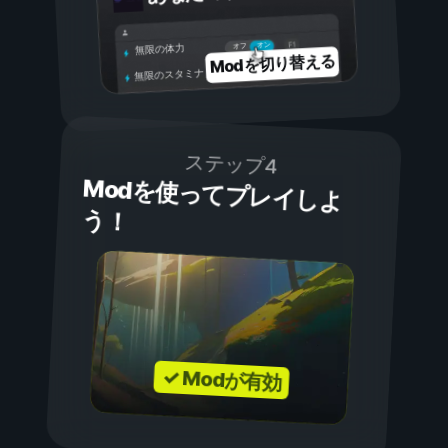
オン
オフ
無限の体力
Modを切り替える
無限のスタミナ
ステップ4
Modを使ってプレイしよ
う！
✓ Modが有効