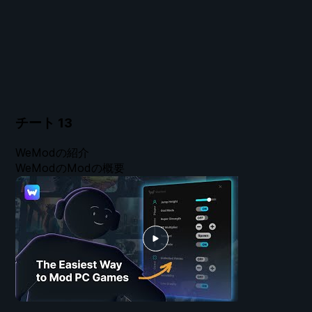
チート
13
WeModの紹介
WeModのModの概要