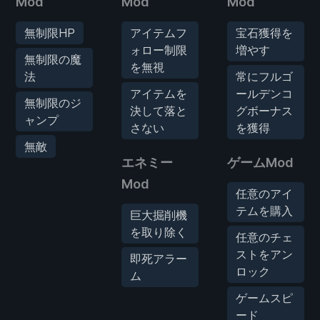
Mod
Mod
Mod
無制限HP
アイテムフ
宝石獲得を
ォロー制限
増やす
無制限の魔
を無視
法
常にフルゴ
アイテムを
ールデンコ
無制限のジ
決して落と
グボーナス
ャンプ
さない
を獲得
無敵
エネミー
ゲームMod
Mod
任意のアイ
テムを購入
巨大掘削機
を取り除く
任意のチェ
ストをアン
即死アラー
ロック
ム
ゲームスピ
ード