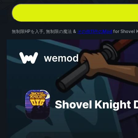
無制限HPを入手, 無制限の魔法 &
その他11件のMod
for
Shovel 