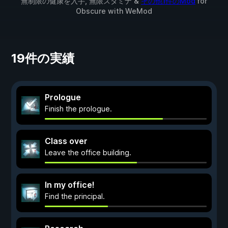
無制限の健康を入手, 無限スタミナ &
その他1件のMod
for
Obscure
with
WeMod
19件の実績
Prologue
Finish the prologue.
Class over
Leave the office building.
In my office!
Find the principal.