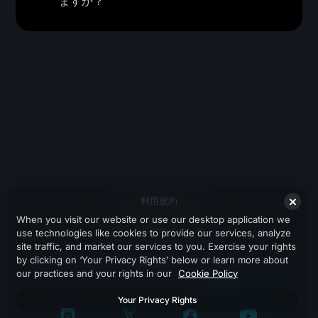
ますか？
利用規約
When you visit our website or use our desktop application we
プライバシーポリシー
use technologies like cookies to provide our services, analyze
site traffic, and market our services to you. Exercise your rights
サポート
by clicking on ‘Your Privacy Rights’ below or learn more about
our practices and your rights in our
Cookie Policy
Your Privacy Rights