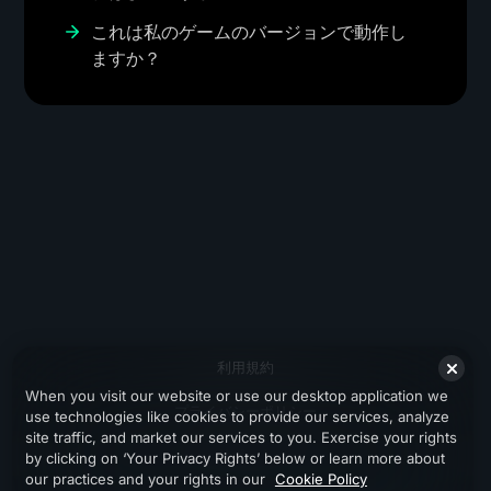
これは私のゲームのバージョンで動作し
ますか？
利用規約
When you visit our website or use our desktop application we
プライバシーポリシー
use technologies like cookies to provide our services, analyze
site traffic, and market our services to you. Exercise your rights
サポート
by clicking on ‘Your Privacy Rights’ below or learn more about
our practices and your rights in our
Cookie Policy