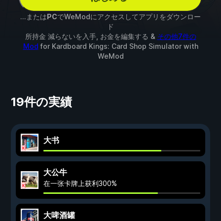
...または
PC
でWeModにアクセスしてアプリをダウンロー
ド
所持金 減らないを入手, お金を編集する &
その他7件の
Mod
for
Kardboard Kings: Card Shop Simulator
with
WeMod
19件の実績
大书
大公牛
在一张卡牌上获利300%
大啤酒罐