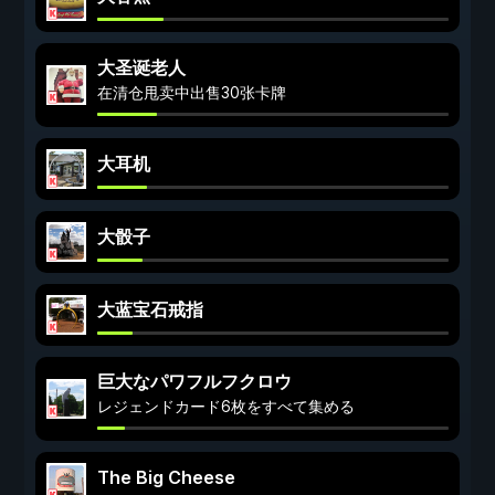
大圣诞老人
在清仓甩卖中出售30张卡牌
大耳机
大骰子
大蓝宝石戒指
巨大なパワフルフクロウ
レジェンドカード6枚をすべて集める
The Big Cheese