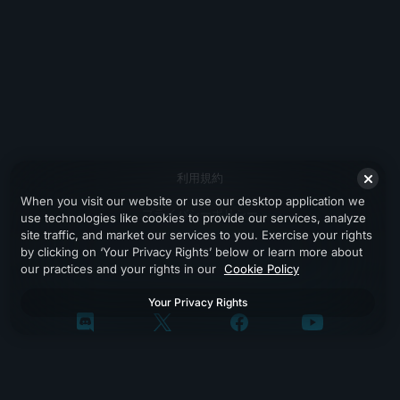
利用規約
When you visit our website or use our desktop application we
プライバシーポリシー
use technologies like cookies to provide our services, analyze
site traffic, and market our services to you. Exercise your rights
サポート
by clicking on ‘Your Privacy Rights’ below or learn more about
our practices and your rights in our
Cookie Policy
Your Privacy Rights