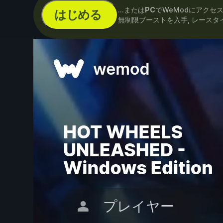
...または
PC
でWeModにアクセ
はじめる
無制限ブーストを入手, レースタ