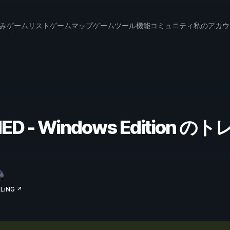
み
ゲームリスト
ゲームマップ
ゲームツール
機能
コミュニティ
私のアカウ
HED - Windows Editio
iNG ↗