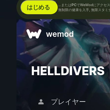
...または
PC
でWeModにアクセ
はじめる
無制限の健康を入手, 無限スタミナ 