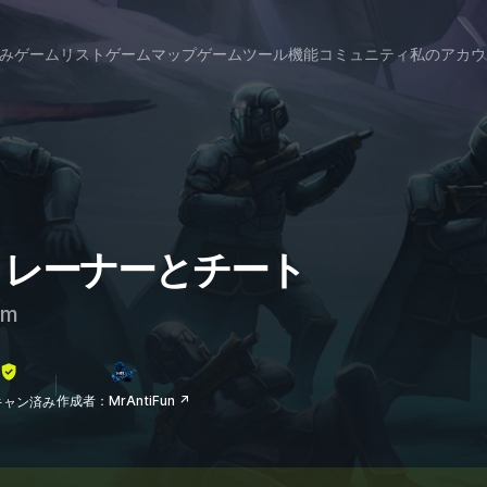
み
ゲームリスト
ゲームマップ
ゲームツール
機能
コミュニティ
私のアカウ
 のトレーナーとチート
am
作成者：MrAntiFun ↗
lスキャン済み