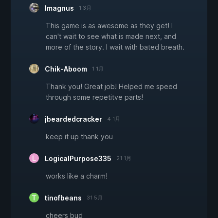
Imagnus
1 3月
This game is as awesome as they get! I
can't wait to see what is made next, and
more of the story. I wait with bated breath.
Chik-Aboom
1 1月
Thank you! Great job! Helped me speed
through some repetitve parts!
jbeardedcracker
4 1月
keep it up thank you
LogicalPurpose335
21 1月
works like a charm!
tinofbeans
31 5月
cheers bud