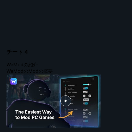
チート
4
WeModの紹介
WeModのModの概要