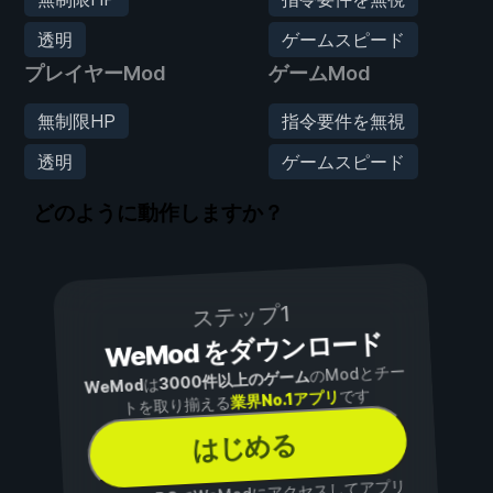
透明
ゲームスピード
プレイヤーMod
ゲームMod
無制限HP
指令要件を無視
透明
ゲームスピード
どのように動作しますか？
ステップ1
WeMod をダウンロード
のModとチー
3000件以上のゲーム
は
WeMod
です
業界No.1アプリ
トを取り揃える
はじめる
でWeModにアクセスしてアプリ