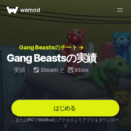
wemod
Gang Beastsのチート →
Gang Beastsの実績
実績：
Steam
と
Xbox
はじめる
...または
PC
でWeModにアクセスしてアプリをダウンロー
ド