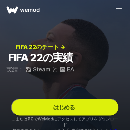
wemod
FIFA 22のチート →
FIFA 22の実績
実績：
Steam
と
EA
はじめる
...または
PC
でWeModにアクセスしてアプリをダウンロー
ド