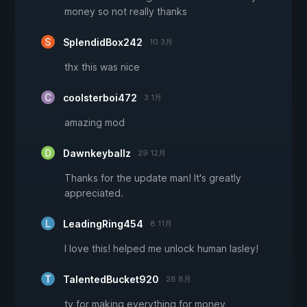
money so not really thanks
SplendidBox242
10 3月
thx this was nice
coolsterboi472
3 1月
amazing mod
Dawnkeyballz
29 12月
Thanks for the update man! It's greatly
appreciated.
LeadingRing454
8 11月
I love this! helped me unlock human lasley!
TalentedBucket920
28 8月
ty for making everything for money