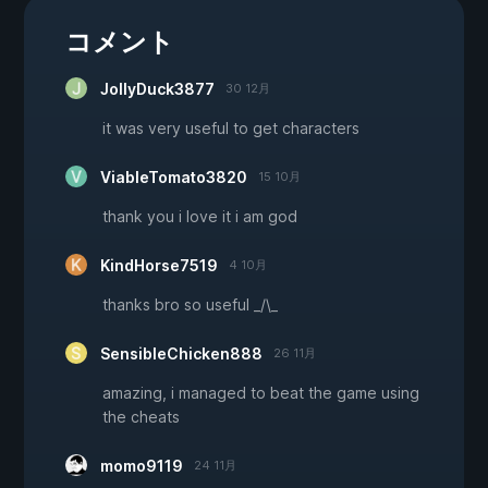
コメント
JollyDuck3877
30 12月
it was very useful to get characters
ViableTomato3820
15 10月
thank you i love it i am god
KindHorse7519
4 10月
thanks bro so useful _/\_
SensibleChicken888
26 11月
amazing, i managed to beat the game using
the cheats
momo9119
24 11月