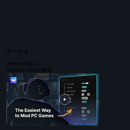
チート
4
WeModの紹介
WeModのModの概要