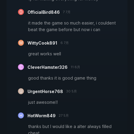
OfficialBird846
7 7月
it made the game so much easier, i couldent
beat the game before but now i can
WittyCook891
6 7月
great works well
CleverHamster326
11 6月
good thanks it is good game thing
UrgentHorse768
30 5月
just awesome!!
HotWorm849
27 5月
thanks but I would like a alter always filled
cheat