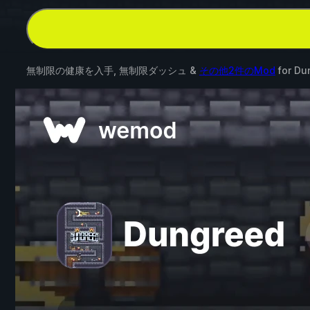
無制限の健康を入手, 無制限ダッシュ &
その他2件のMod
for
Du