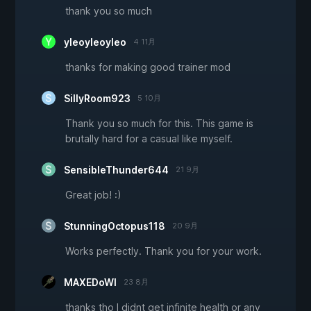
thank you so much
yleoyleoyleo
4 11月
thanks for making good trainer mod
SillyRoom923
5 10月
Thank you so much for this. This game is
brutally hard for a casual like myself.
SensibleThunder644
21 9月
Great job! :)
StunningOctopus118
20 9月
Works perfectly. Thank you for your work.
MAXEDoWl
23 8月
thanks tho I didnt get infinite health or any