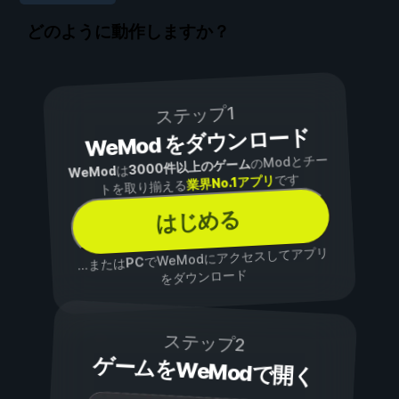
どのように動作しますか？
ステップ1
WeMod をダウンロード
のModとチー
3000件以上のゲーム
は
WeMod
です
業界No.1アプリ
トを取り揃える
はじめる
でWeModにアクセスしてアプリ
PC
...または
をダウンロード
ステップ2
ゲームをWeModで開く