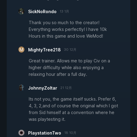
SickNoRondo
13 1月
Thank you so much to the creator!
Everything works perfectly! I have 10k
Hours in this game and love WeMod!
MightyTree218
30 12月
Great trainer. Allows me to play Civ on a
higher difficulty while also enjoying a
relaxing hour after a full day.
JohnnyZoltar
21 12月
Its not you, the game itself sucks. Prefer 6,
4, 3, 2,and of course the original which I got
from Sid himself at a convention where he
was playtesting it.
PlaystationTwo
18 10月