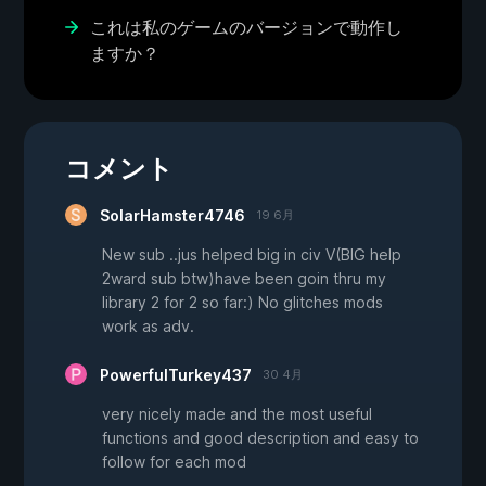
これは私のゲームのバージョンで動作し
ますか？
コメント
SolarHamster4746
19 6月
New sub ..jus helped big in civ V(BIG help
2ward sub btw)have been goin thru my
library 2 for 2 so far:) No glitches mods
work as adv.
PowerfulTurkey437
30 4月
very nicely made and the most useful
functions and good description and easy to
follow for each mod