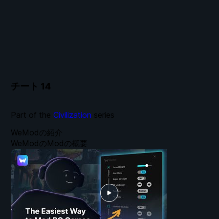
チート
14
Part of the
Civilization
series
WeModの紹介
WeModのModの概要