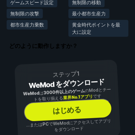
ゲームスピード設定
無制限の移動
無制限の攻撃
最小都市生産力
都市生産力乗数
黄金時代ポイントを最
大に設定
どのように動作しますか？
ステップ1
WeMod をダウンロード
のModとチー
3000件以上のゲーム
は
WeMod
です
業界No.1アプリ
トを取り揃える
はじめる
でWeModにアクセスしてアプリ
PC
...または
をダウンロード