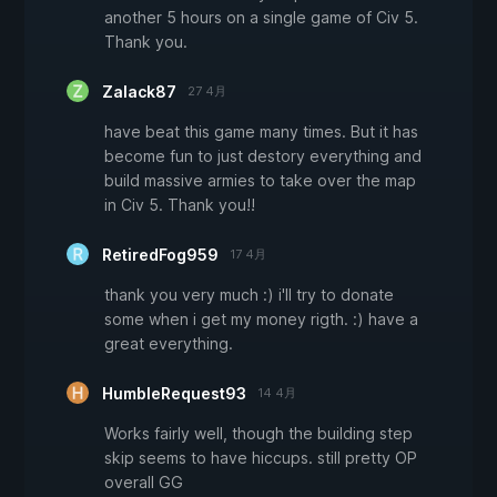
another 5 hours on a single game of Civ 5.
Thank you.
Zalack87
27 4月
have beat this game many times. But it has
become fun to just destory everything and
build massive armies to take over the map
in Civ 5. Thank you!!
RetiredFog959
17 4月
thank you very much :) i'll try to donate
some when i get my money rigth. :) have a
great everything.
HumbleRequest93
14 4月
Works fairly well, though the building step
skip seems to have hiccups. still pretty OP
overall GG