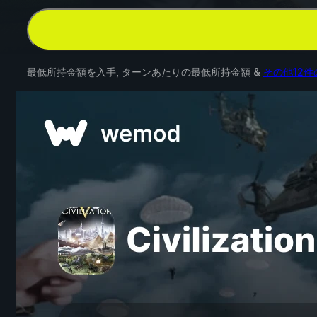
最低所持金額を入手, ターンあたりの最低所持金額 &
その他12件