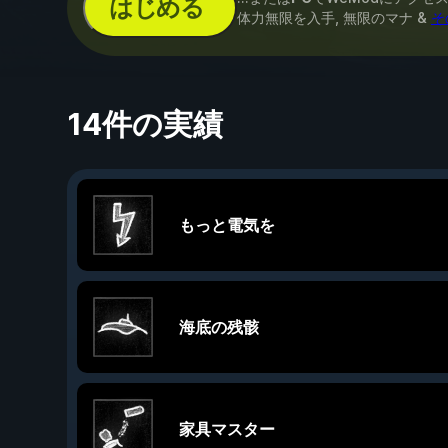
はじめる
体力無限を入手, 無限のマナ &
そ
14件の実績
もっと電気を
海底の残骸
家具マスター