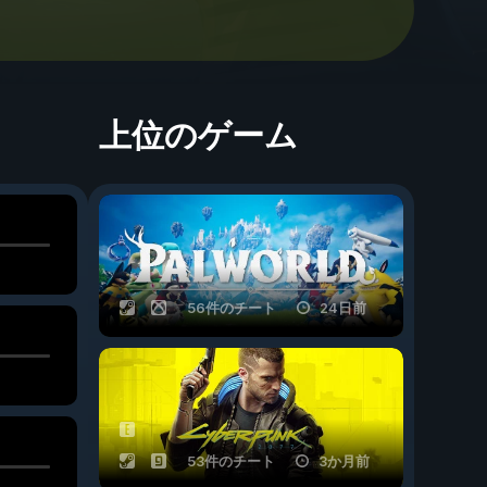
上位のゲーム
56件のチート
24日前
53件のチート
3か月前