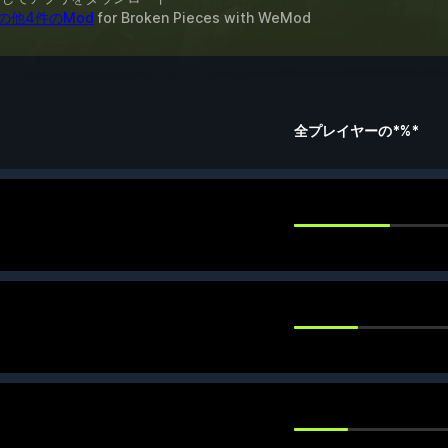
の他4件のMod
for
Broken Pieces
with
WeMod
全プレイヤーの*%*