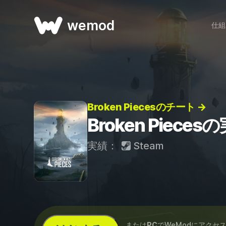
wemod
仕組
Broken Piecesのチート →
Broken Pieces
実績：
Steam
...または
PC
でWeModにアクセ