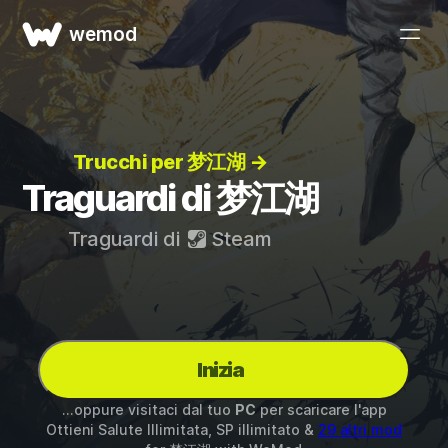
wemod
Trucchi per 梦江湖 →
Traguardi di 梦江湖
Traguardi di
Steam
Inizia
...oppure visitaci dal tuo
PC
per scaricare l'app
Ottieni Salute Illimitata, SP illimitato &
29 altri mod