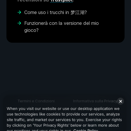
Come uso i trucchi in 梦江湖?
Funzionerà con la versione del mio
gioco?
Termini e Condizioni
Informativa sulla Privacy
When you visit our website or use our desktop application we
Assistenza
use technologies like cookies to provide our services, analyze
site traffic, and market our services to you. Exercise your rights
by clicking on ‘Your Privacy Rights’ below or learn more about
our practices and your rights in our
Cookie Policy