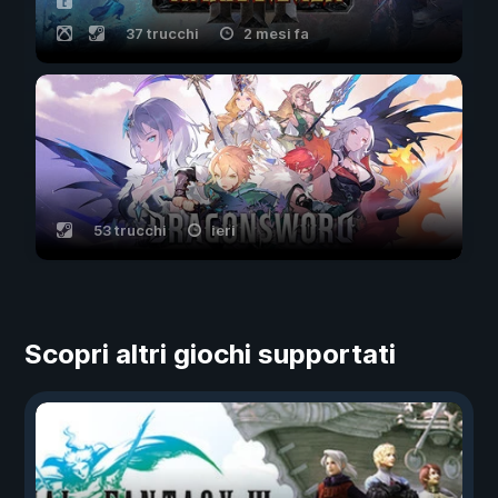
37 trucchi
2 mesi fa
53 trucchi
ieri
Scopri altri giochi supportati