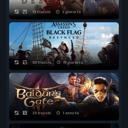
12 trucchi
3 giorni fa
30 trucchi
11 giorni fa
25 trucchi
1 anno fa