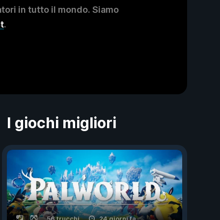
ori in tutto il mondo. Siamo
t
.
I giochi migliori
56 trucchi
24 giorni fa