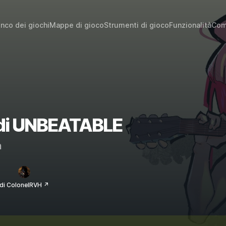
enco dei giochi
Mappe di gioco
Strumenti di gioco
Funzionalità
Com
i di UNBEATABLE
m
di ColonelRVH ↗