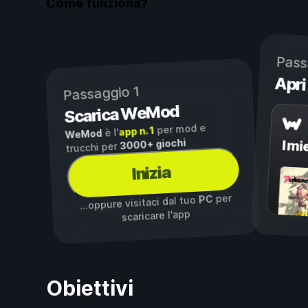
Come funziona?
Pass
Apri
Passaggio 1
Scarica WeMod
per mod e
app n. 1
è l'
WeMod
3000+ giochi
I mi
trucchi per
Inizia
per
PC
...oppure visitaci dal tuo
scaricare l'app
Obiettivi