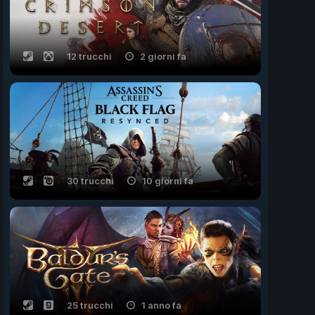
12 trucchi
2 giorni fa
30 trucchi
10 giorni fa
25 trucchi
1 anno fa