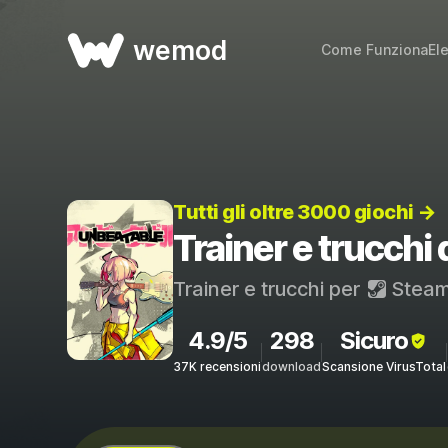
wemod
Come Funziona
El
Tutti gli oltre 3000 giochi →
Trainer e trucch
Trainer e trucchi per
Stea
4.9/5
298
Sicuro
37K recensioni
download
Scansione VirusTotal