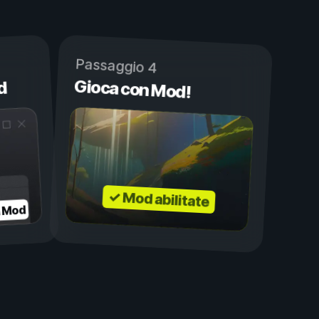
Passaggio 4
Gioca con Mod!
d
✓ Mod abilitate
a Mod