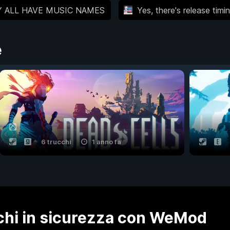
EY ALL HAVE MUSIC NAMES
Yes, there's release timin
e
6 trucchi
1 anno fa
ochi in sicurezza con WeMod