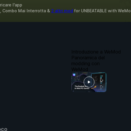
ricare l'app
i, Combo Mai Interrotta &
2 altri mod
for
UNBEATABLE
with
WeMo
Introduzione a WeMod
Panoramica del
modding con
WeMod
oco