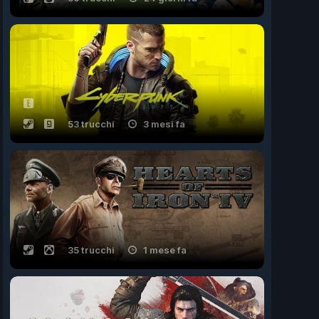
53 trucchi
3 mesi fa
35 trucchi
1 mese fa