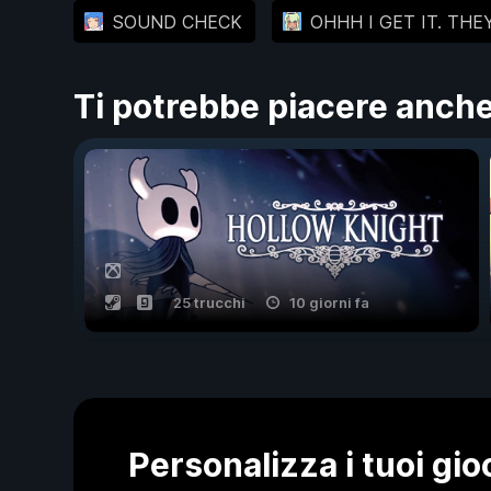
SOUND CHECK
OHHH I GET IT. TH
Ti potrebbe piacere anch
25 trucchi
10 giorni fa
Personalizza i tuoi gi