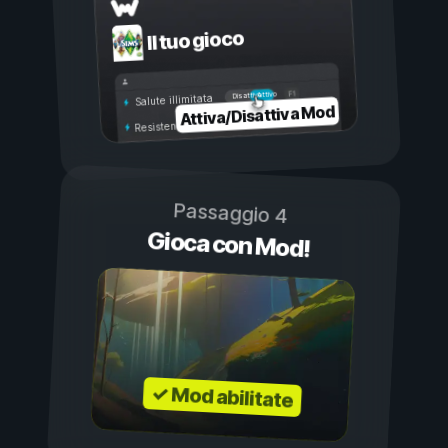
Il tuo gioco
Attivo
Disattivo
Salute illimitata
Attiva/Disattiva Mod
Resistenza illimitata
Passaggio 4
Gioca con Mod!
✓ Mod abilitate