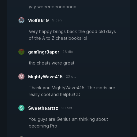
yay weeeeeeooooooo
Wolf8619
9 gen
Very happy brings back the good old days
of the A to Z cheat books lol
gam1ngr3aper
26 dic
the cheats were great
MightyWave415
23 ott
Thank you MightyWave415! The mods are
really cool and helpful! :D
Sweetheartzz
20 set
You guys are Genius am thinking about
becoming Pro !