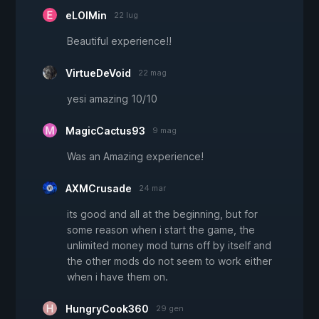
eLOlMin
22 lug
Beautiful experience!!
VirtueDeVoid
22 mag
yesi amazing 10/10
MagicCactus93
9 mag
Was an Amazing experience!
AXMCrusade
24 mar
its good and all at the beginning, but for
some reason when i start the game, the
unlimited money mod turns off by itself and
the other mods do not seem to work either
when i have them on.
HungryCook360
29 gen