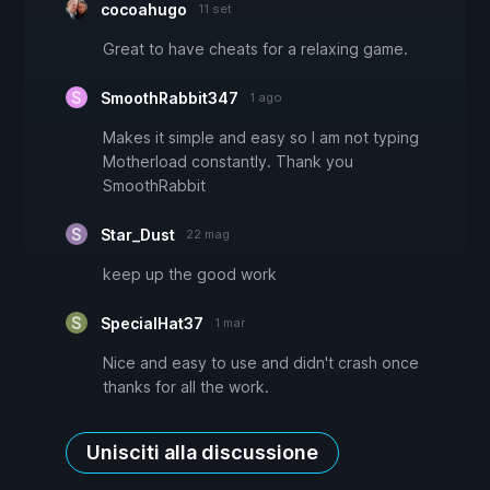
cocoahugo
11 set
Great to have cheats for a relaxing game.
SmoothRabbit347
1 ago
Makes it simple and easy so I am not typing
Motherload constantly. Thank you
SmoothRabbit
Star_Dust
22 mag
keep up the good work
SpecialHat37
1 mar
Nice and easy to use and didn't crash once
thanks for all the work.
Unisciti alla discussione