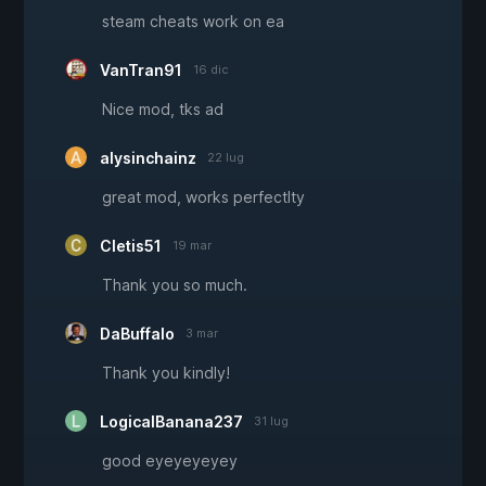
steam cheats work on ea
VanTran91
16 dic
Nice mod, tks ad
alysinchainz
22 lug
great mod, works perfectlty
Cletis51
19 mar
Thank you so much.
DaBuffalo
3 mar
Thank you kindly!
LogicalBanana237
31 lug
good eyeyeyeyey