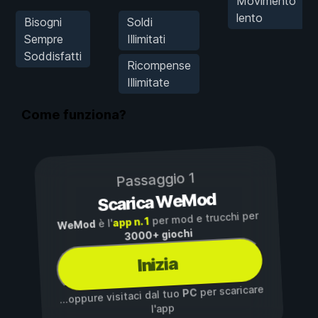
Movimento
lento
Bisogni
Soldi
Sempre
Illimitati
Soddisfatti
Ricompense
Illimitate
Come funziona?
Passaggio 1
Scarica WeMod
per mod e trucchi per
app n. 1
è l'
WeMod
3000+ giochi
Inizia
per scaricare
PC
...oppure visitaci dal tuo
l'app