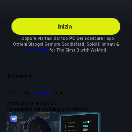
Inizia
...oppure visitaci dal tuo
PC
per scaricare l'app
Ottieni Bisogni Sempre Soddisfatti, Soldi Illimitati &
2 altri mod
for
The Sims 3
with
WeMod
Trucchi
4
Part of the
The Sims
series
Introduzione a WeMod
Panoramica del modding con WeMod