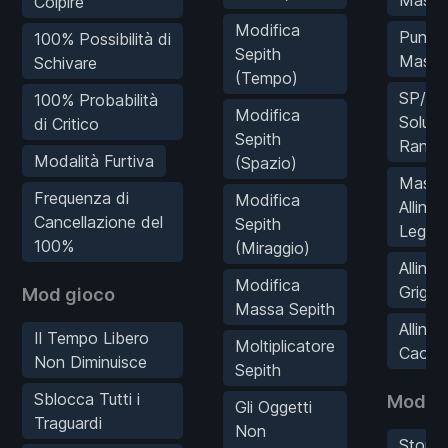
Colpire
Modifica
Punti 
100% Possibilità di
Sepith
Massi
Schivare
(Tempo)
SP/AR
100% Probabilità
Modifica
Soluti
di Critico
Sepith
Rank 
Modalità Furtiva
(Spazio)
Massi
Frequenza di
Modifica
Alline
Cancellazione del
Sepith
Legale
100%
(Miraggio)
Alline
Modifica
Grigio
Mod gioco
Massa Sepith
Alline
Il Tempo Libero
Moltiplicatore
Caos 
Non Diminuisce
Sepith
Sblocca Tutti i
Mod N
Gli Oggetti
Traguardi
Non
Stord