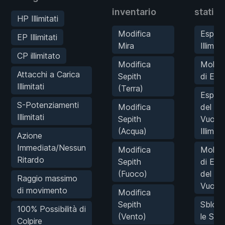
inventario
statist
HP Illimitati
Modifica
Esperi
EP Illimitati
Mira
Illimita
CP illimitato
Modifica
Moltip
Attacchi a Carica
Sepith
di Exp
Illimitati
(Terra)
Esperi
S-Potenziamenti
Modifica
del Nu
Illimitati
Sepith
Vuoto
(Acqua)
Illimita
Azione
Immediata/Nessun
Modifica
Moltip
Ritardo
Sepith
di Esp
(Fuoco)
del Nu
Raggio massimo
Vuoto
di movimento
Modifica
Sepith
Sblocc
100% Possibilità di
(Vento)
le S-Ab
Colpire