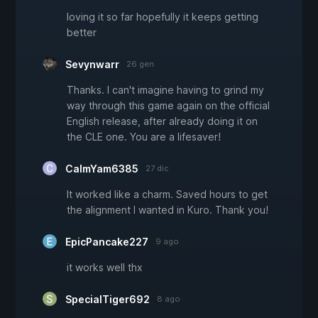
loving it so far hopefully it keeps getting
better
Sevynwarr
26 gen
Thanks. I can't imagine having to grind my
way through this game again on the official
English release, after already doing it on
the CLE one. You are a lifesaver!
CalmYam6385
27 dic
It worked like a charm. Saved hours to get
the alignment I wanted in Kuro. Thank you!
EpicPancake227
9 ago
it works well thx
SpecialTiger692
8 ago