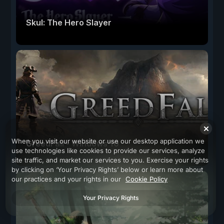
Skul: The Hero Slayer
When you visit our website or use our desktop application we
GreedFall - Windows 10
use technologies like cookies to provide our services, analyze
site traffic, and market our services to you. Exercise your rights
by clicking on ‘Your Privacy Rights’ below or learn more about
our practices and your rights in our
Cookie Policy
Your Privacy Rights