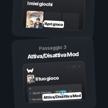
I miei giochi
Apri gioco
Passaggio 3
Attiva/Disattiva Mod
Il tuo gioco
Attivo
Disattivo
Salute illimitata
Attiva/Disattiva Mod
Resistenza illimitata