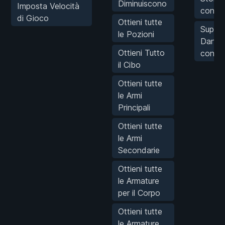
Diminuiscono
Imposta Velocità
con un
di Gioco
Ottieni tutte
Super
le Pozioni
Danno/
Ottieni Tutto
con un
il Cibo
Ottieni tutte
le Armi
Principali
Ottieni tutte
le Armi
Secondarie
Ottieni tutte
le Armature
per il Corpo
Ottieni tutte
le Armature