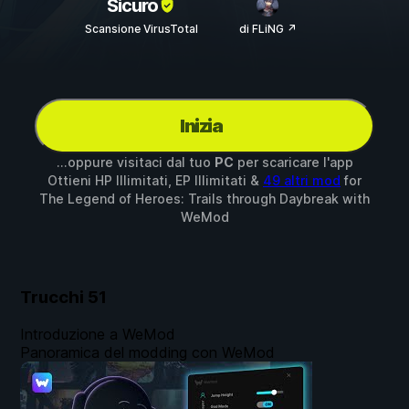
Sicuro
Scansione VirusTotal
di FLiNG ↗
Inizia
...oppure visitaci dal tuo
PC
per scaricare l'app
Ottieni HP Illimitati, EP Illimitati &
49 altri mod
for
The Legend of Heroes: Trails through Daybreak
with
WeMod
Trucchi
51
Introduzione a WeMod
Panoramica del modding con WeMod