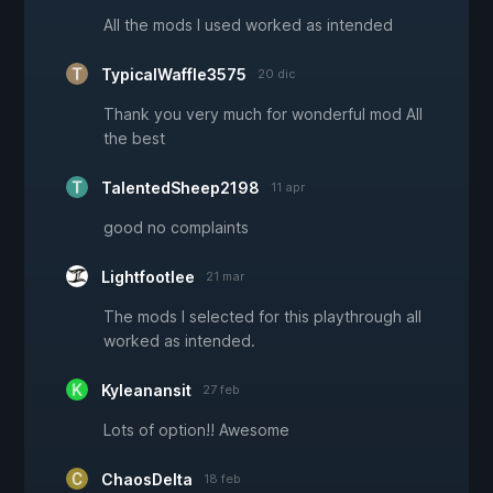
All the mods I used worked as intended
TypicalWaffle3575
20 dic
Thank you very much for wonderful mod All
the best
TalentedSheep2198
11 apr
good no complaints
Lightfootlee
21 mar
The mods I selected for this playthrough all
worked as intended.
Kyleanansit
27 feb
Lots of option!! Awesome
ChaosDelta
18 feb