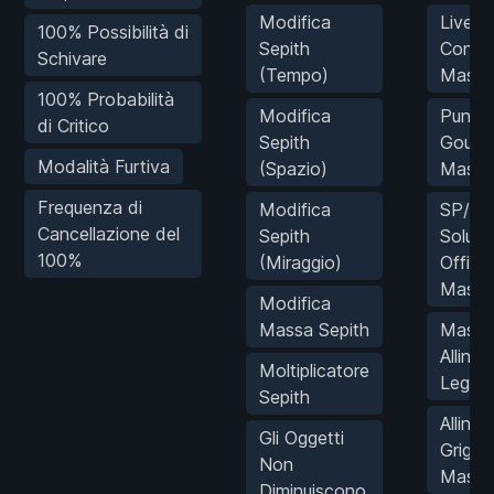
Modifica
Livello
100% Possibilità di
Sepith
Conne
Schivare
(Tempo)
Massi
100% Probabilità
Modifica
Punti
di Critico
Sepith
Gourm
Modalità Furtiva
(Spazio)
Massi
Frequenza di
Modifica
SP/AR
Cancellazione del
Sepith
Soluti
100%
(Miraggio)
Office
Massi
Modifica
Massa Sepith
Massi
Alline
Moltiplicatore
Legale
Sepith
Alline
Gli Oggetti
Grigio
Non
Massi
Diminuiscono