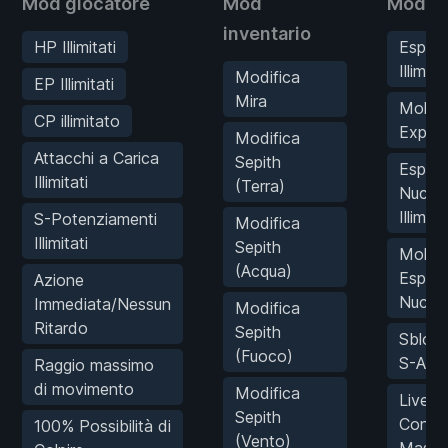
Mod giocatore
Mod
Mod st
inventario
HP Illimitati
Esperi
Illimita
Modifica
EP Illimitati
Mira
Moltipl
CP illimitato
Exp
Modifica
Attacchi a Carica
Sepith
Esperi
Illimitati
(Terra)
Nucle
Illimita
S-Potenziamenti
Modifica
Illimitati
Sepith
Moltipl
(Acqua)
Esperi
Azione
Nucle
Immediata/Nessun
Modifica
Ritardo
Sepith
Sblocc
(Fuoco)
S-Abili
Raggio massimo
di movimento
Modifica
Livello
Sepith
Conne
100% Possibilità di
(Vento)
Massi