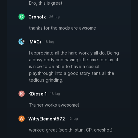
Bro, this is great
Cronofx
26 lug
thanks for the mods are awsome
iMACi
18 lug
I appreciate all the hard work y'all do. Being
a busy body and having little time to play, it
is nice to be able to have a casual
playthrough into a good story sans all the
tedious grinding.
KDiesel1
16 lug
Trainer works awesome!
WittyElement572
12 lug
worked great (sepith, stun, CP, oneshot)