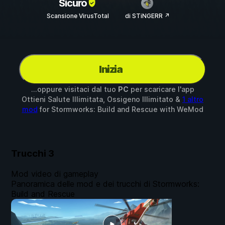
Sicuro
Scansione VirusTotal
di STiNGERR ↗
Inizia
...oppure visitaci dal tuo
PC
per scaricare l'app
Ottieni Salute Illimitata, Ossigeno Illimitato &
1 altro
mod
for
Stormworks: Build and Rescue
with
WeMod
Trucchi
3
Mod video di gameplay
Panoramica delle mod e dei trucchi di Stormworks:
Build and Rescue