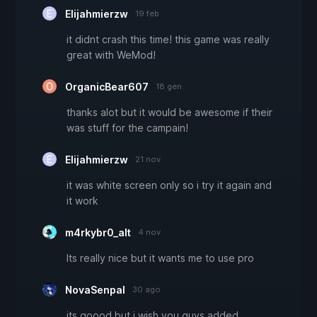
Elijahmierzw
19 feb
it didnt crash this time! this game was really
great with WeMod!
OrganicBear607
18 gen
thanks alot but it would be awesome if their
was stuff for the campain!
Elijahmierzw
21 nov
it was white screen only so i try it again and
it work
m4rkybr0_alt
4 nov
Its really nice but it wants me to use pro
NovaSenpal
30 ago
its goood but i wish you guys added