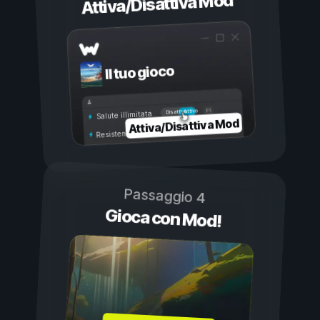
Attiva/Disattiva Mod
Il tuo gioco
Attivo
Disattivo
Salute illimitata
Attiva/Disattiva Mod
Resistenza illimitata
Passaggio 4
Gioca con Mod!