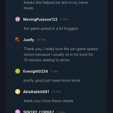
thanks this helped me alot in my carrer
mode
MovingPurpose122
9 mar
the game speed is a bit bugged
Justfy
26 feb
Thank you, I really love the set game speed
option because I usually sit in my boat for
10 minutes waiting to arrive
firenight0234
3 gen
pretty good just need more mods
AbleRabbit981
20 feb
thank you i love these cheats
SENTRY_COP687
11 ago