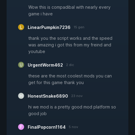
Wow this is compadibal with nearly every
game i have
LinearPumpkin7236
15 gen
thank you the script works and the speed
was amazing i got this from my freind and
youtube
UrgentWorm462
2 dic
these are the most coolest mods you can
get for this game thank you
HonestSnake6890
23 nov
hi we mod is a pretty good mod platform so
good job
FinalPopcorn1164
5 nov