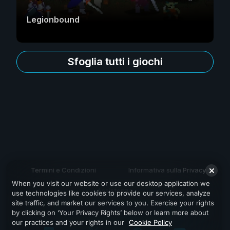
Legionbound
Sfoglia tutti i giochi
Termini e Condizioni
Informativa sulla Privacy
When you visit our website or use our desktop application we
Assistenza
use technologies like cookies to provide our services, analyze
site traffic, and market our services to you. Exercise your rights
by clicking on ‘Your Privacy Rights’ below or learn more about
our practices and your rights in our
Cookie Policy