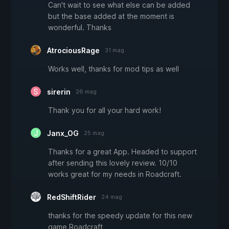
Can't wait to see what else can be added
but the base added at the moment is
wonderful. Thanks
AtrociousRage
31 mag
Works well, thanks for mod tips as well
sirerin
26 mag
Thank you for all your hard work!
Janx_OG
25 mag
Thanks for a great App. Headed to support
after sending this lovely review. 10/10
works great for my needs in Roadcraft.
RedShiftRider
24 mag
thanks for the speedy update for this new
game Roadcraft