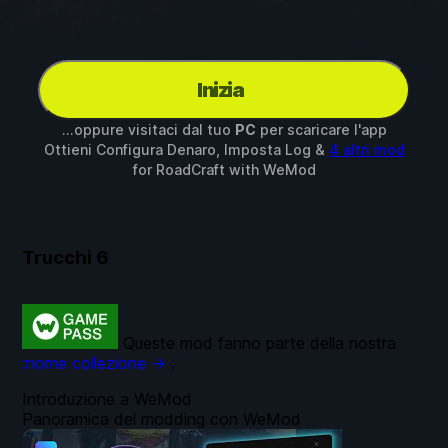
Inizia
...oppure visitaci dal tuo
PC
per scaricare l'app
Ottieni Configura Denaro, Imposta Log &
4 altri mod
for
RoadCraft
with
WeMod
Trucchi
6
Queste mod fanno parte della nostra
:nome collezione →
.
Introduzione a WeMod
Panoramica del modding con WeMod