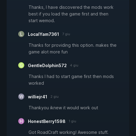
Thanks, I have discovered the mods work
best if you load the game first and then
start wemod.
LocalYam7361
7 giu
Thanks for providing this option. makes the
game alot more fun
GentleDolphin572
4 giu
Thanks I had to start game first then mods
worked
williejr41
2 giu
Thankyou iknew it would work out
HonestBerry1598
1 giu
Got RoadCraft working! Awesome stuff.