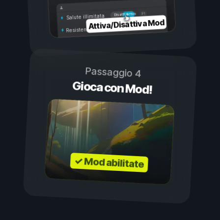
Attivo
Disattivo
Salute illimitata
Attiva/Disattiva Mod
Resistenza illimitata
Passaggio 4
Gioca con Mod!
✓ Mod abilitate