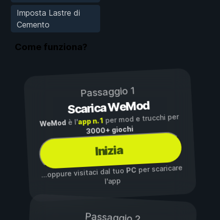
Imposta Lastre di
Cemento
Come funziona?
Passaggio 1
Scarica WeMod
per mod e trucchi per
app n. 1
è l'
WeMod
3000+ giochi
Inizia
per scaricare
PC
...oppure visitaci dal tuo
l'app
Passaggio 2