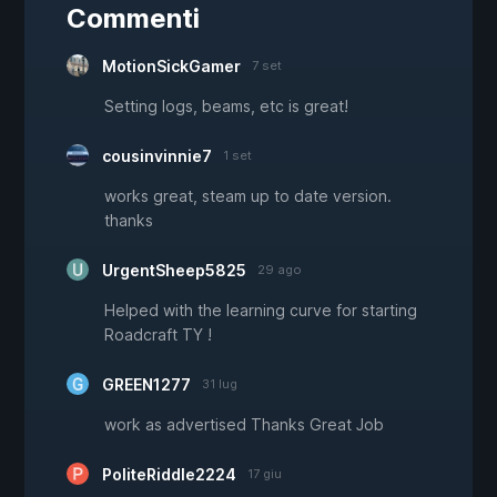
Commenti
MotionSickGamer
7 set
Setting logs, beams, etc is great!
cousinvinnie7
1 set
works great, steam up to date version.
thanks
UrgentSheep5825
29 ago
Helped with the learning curve for starting
Roadcraft TY !
GREEN1277
31 lug
work as advertised Thanks Great Job
PoliteRiddle2224
17 giu