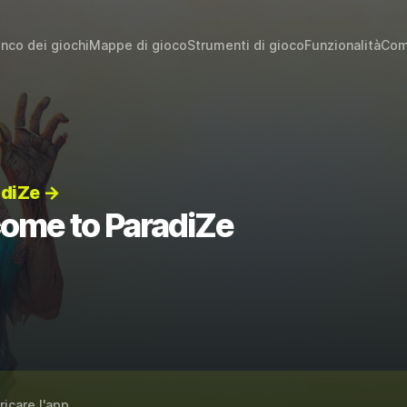
enco dei giochi
Mappe di gioco
Strumenti di gioco
Funzionalità
Com
adiZe →
come to ParadiZe
ricare l'app