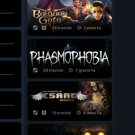
25 trucchi
1 anno fa
20 trucchi
7 giorni fa
13 trucchi
4 mesi fa