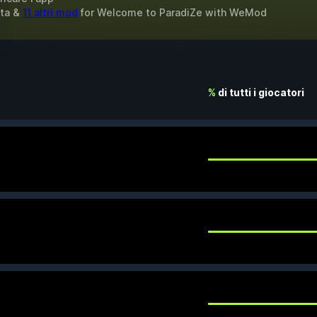
ita &
11 altri mod
for
Welcome to ParadiZe
with
WeMod
%
di tutti i giocatori