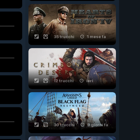
35 trucchi
1 mese fa
12 trucchi
ieri
30 trucchi
9 giorni fa