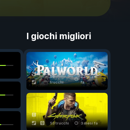
I giochi migliori
56
23 giorni
trucchi
fa
53 trucchi
3 mesi fa