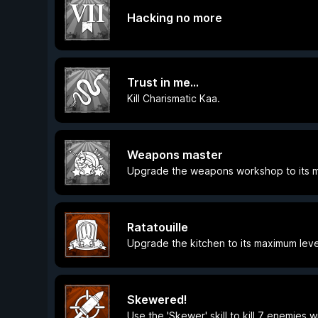
Hacking no more
Trust in me...
Kill Charismatic Kaa.
Weapons master
Upgrade the weapons workshop to its m
Ratatouille
Upgrade the kitchen to its maximum leve
Skewered!
Use the 'Skewer' skill to kill 7 enemies w