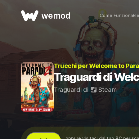
wemod
Come Funziona
El
Trucchi per Welcome to Par
Traguardi di Wel
Traguardi di
Steam
...oppure visitaci dal tuo
PC
per sca