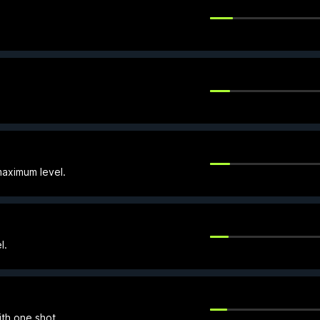
aximum level.
l.
ith one shot.