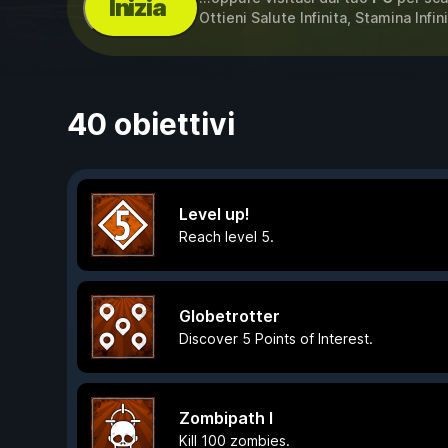
Inizia
Ottieni Salute Infinita, Stamina Infin
40 obiettivi
Level up!
Reach level 5.
Globetrotter
Discover 5 Points of Interest.
Zombipath I
Kill 100 zombies.