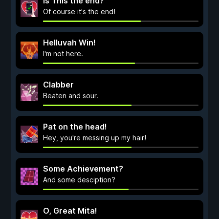
Is This the end?
Of course it's the end!
Helluvah Win!
I'm not here.
Clabber
Beaten and sour.
Pat on the head!
Hey, you're messing up my hair!
Some Achievement?
And some desciption?
O, Great Mita!