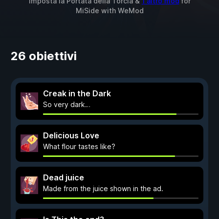
Imposta la Portata della Torcia &
1 altro mod
for
MiSide
with
WeMod
26 obiettivi
Creak in the Dark
So very dark…
Delicious Love
What flour tastes like?
Dead juice
Made from the juice shown in the ad.