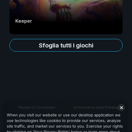
Keeper
Sfoglia tutti i giochi
Termini e Condizioni
Informativa sulla Privacy
When you visit our website or use our desktop application we
Assistenza
use technologies like cookies to provide our services, analyze
site traffic, and market our services to you. Exercise your rights
by clicking on ‘Your Privacy Rights’ below or learn more about