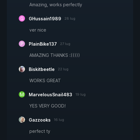
Amazing, works perfectly
GHussain1989
28 lug
ver nice
PlainBike137
27 lug
AMAZING THANKS :)))))
Biskitbeetle
22 lug
WORKS GREAT
MarvelousSnail483
19 lug
YES VERY GOOD!
Gazzooks
16 lug
perfect ty