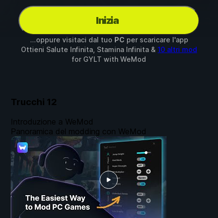
Inizia
...oppure visitaci dal tuo
PC
per scaricare l'app
Ottieni Salute Infinita, Stamina Infinita &
10 altri mod
for
GYLT
with
WeMod
Trucchi
12
Introduzione a WeMod
Panoramica del modding con WeMod