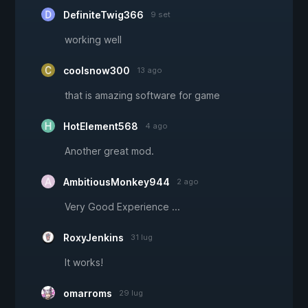
DefiniteTwig366
9 set
working well
coolsnow300
13 ago
that is amazing software for game
HotElement568
4 ago
Another great mod.
AmbitiousMonkey944
2 ago
Very Good Experience ...
RoxyJenkins
31 lug
It works!
omarroms
29 lug