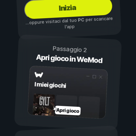
Inizia
per scaricare
PC
...oppure visitaci dal tuo
l'app
Passaggio 2
Apri gioco in WeMod
I miei giochi
Apri gioco