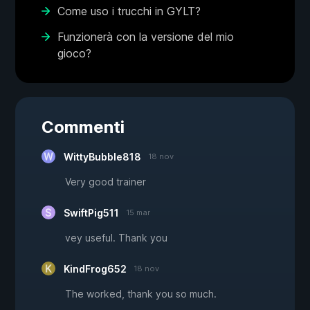
Come uso i trucchi in GYLT?
Funzionerà con la versione del mio
gioco?
Commenti
WittyBubble818
18 nov
Very good trainer
SwiftPig511
15 mar
vey useful. Thank you
KindFrog652
18 nov
The worked, thank you so much.