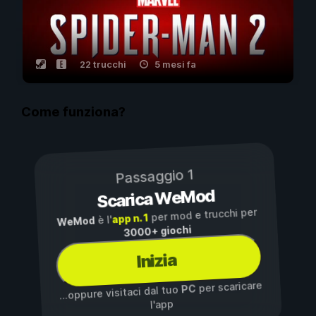
22 trucchi
5 mesi fa
Come funziona?
Passaggio 1
Scarica WeMod
per mod e trucchi per
app n. 1
è l'
WeMod
3000+ giochi
Inizia
per scaricare
PC
...oppure visitaci dal tuo
l'app