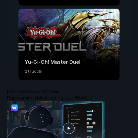
Yu-Gi-Oh! Master Duel
2 trucchi
Introduzione a WeMod
Panoramica del modding con WeMod