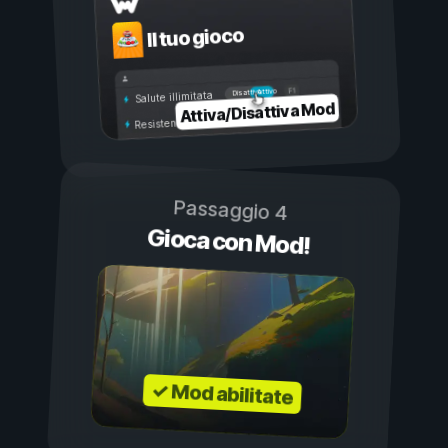
Il tuo gioco
Attivo
Disattivo
Salute illimitata
Attiva/Disattiva Mod
Resistenza illimitata
Passaggio 4
Gioca con Mod!
✓ Mod abilitate