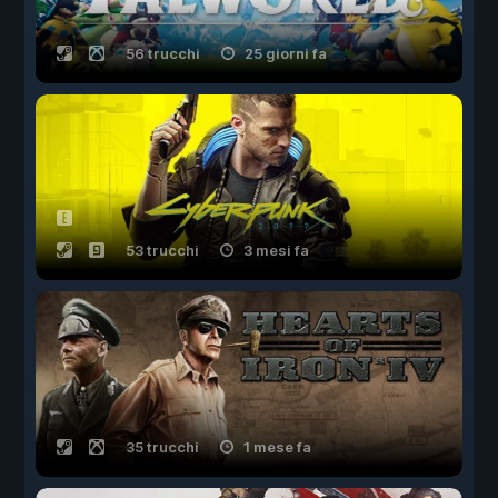
56 trucchi
25 giorni fa
53 trucchi
3 mesi fa
35 trucchi
1 mese fa