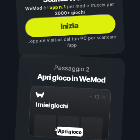
per mod e trucchi per
app n. 1
è l'
WeMod
3000+ giochi
Inizia
per scaricare
PC
...oppure visitaci dal tuo
l'app
Passaggio 2
Apri gioco in WeMod
I miei giochi
Apri gioco