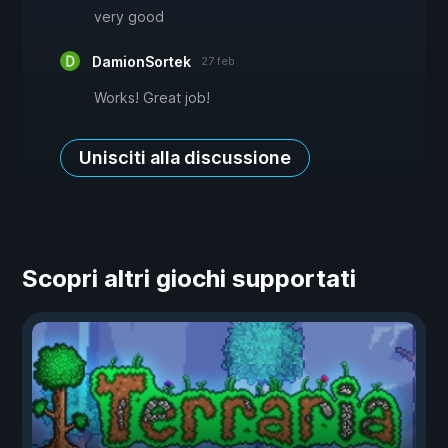
very good
DamionSortek
27 feb
Works! Great job!
Unisciti alla discussione
Scopri altri giochi supportati