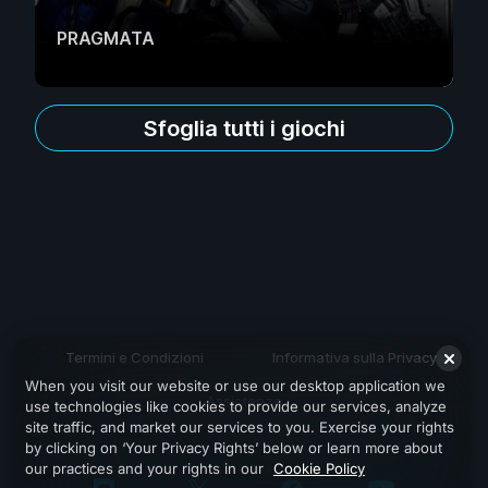
PRAGMATA
Sfoglia tutti i giochi
Termini e Condizioni
Informativa sulla Privacy
When you visit our website or use our desktop application we
Assistenza
use technologies like cookies to provide our services, analyze
site traffic, and market our services to you. Exercise your rights
by clicking on ‘Your Privacy Rights’ below or learn more about
our practices and your rights in our
Cookie Policy