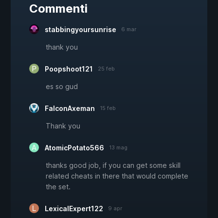
Commenti
stabbingyoursunrise
6 mar
thank you
Poopshoot121
25 feb
es so gud
FalconAxeman
15 feb
Thank you
AtomicPotato566
13 mag
thanks good job, if you can get some skill
related cheats in there that would complete
the set.
LexicalExpert122
9 apr