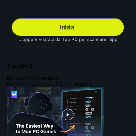
Inizia
...oppure visitaci dal tuo
PC
per scaricare l'app
Trucchi
2
Introduzione a WeMod
Panoramica del modding con WeMod