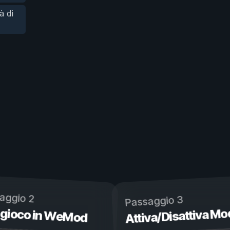
à di
aggio 2
Passaggio 3
 gioco in WeMod
Attiva/Disattiva Mo