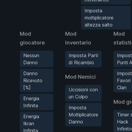
Imposta
moltiplicatore
altezza salto
Mod
Mod
Mod
giocatore
inventario
statist
Nessun
Imposta Parti
Impos
Danno
di Ricambio
Punti A
Danno
Impos
Mod Nemici
Ricevuto
Favori 
[%]
Clan
Uccisioni con
un Colpo
Energia
Mod gi
Infinita
Imposta
Moltiplicatore
Timer 
Energia
Danno
Hack
Ikran
Infinito
Infinita