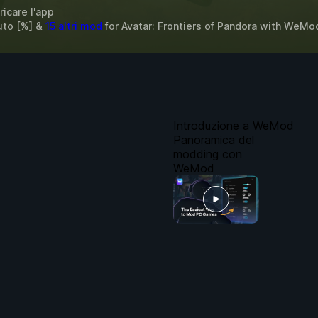
ricare l'app
uto [%] &
15 altri mod
for
Avatar: Frontiers of Pandora
with
WeMo
Introduzione a WeMod
Panoramica del
modding con
WeMod