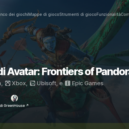
enco dei giochi
Mappe di gioco
Strumenti di gioco
Funzionalità
Com
di Avatar: Frontiers of Pando
m
,
Xbox
,
Ubisoft
, e
Epic Games
di GreenHouse ↗