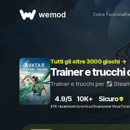
wemod
Come Funziona
El
Tutti gli oltre 3000 giochi →
Trainer e trucchi 
Trainer e trucchi per
Stea
4.9/5
10K+
Sicuro
37K recensioni
download
Scansione VirusTotal