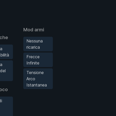
Mod armi
iche
Nessuna
ricarica
ta
bilità
Frecce
Infinite
ta
del
Tensione
Arco
Istantanea
oco
di