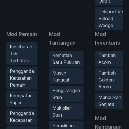
Outfit
Teleport ke
Reload
Wedge
Mod Pemain
Mod
Mod
Tantangan
Inventaris
Kesehatan
Tak
Kematian
Tambah
Terbatas
Satu Pukulan
Acorn
Pengganda
Musuh
Tambah
Kerusakan
Tangguh
Golden
Pemain
Acorn
Pengurangan
Kecepatan
Stun
Munculkan
Super
Senjata
Multiplier
Pengganda
Stun
Mod
Kecepatan
Pemulihan
Kendaraan