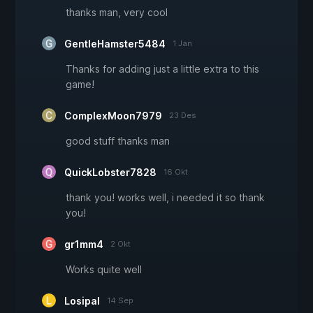
thanks man, very cool
GentleHamster5484
1 Jan
Thanks for adding just a little extra to this
game!
ComplexMoon7979
23 Des
good stuff thanks man
QuickLobster7828
16 Okt
thank you! works well, i needed it so thank
you!
gr1mm4
2 Okt
Works quite well
Losipal
14 Sep