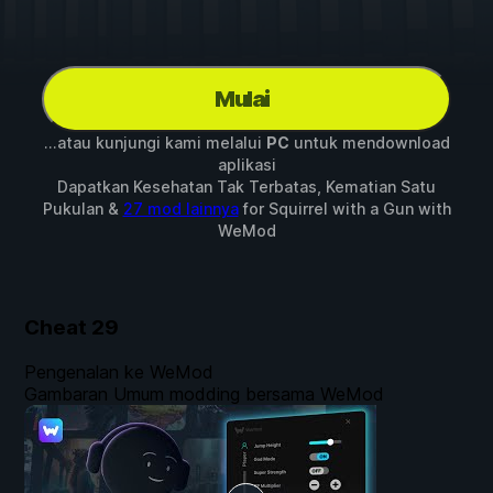
Mulai
...atau kunjungi kami melalui
PC
untuk mendownload
aplikasi
Dapatkan Kesehatan Tak Terbatas, Kematian Satu
Pukulan &
27 mod lainnya
for
Squirrel with a Gun
with
WeMod
Cheat
29
Pengenalan ke WeMod
Gambaran Umum modding bersama WeMod