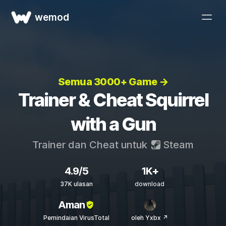
wemod
Semua 3000+ Game →
Trainer & Cheat Squirrel
with a Gun
Trainer dan Cheat untuk
Steam
4.9/5
1K+
37K ulasan
download
Aman
Pemindaian VirusTotal
oleh Yxbx ↗