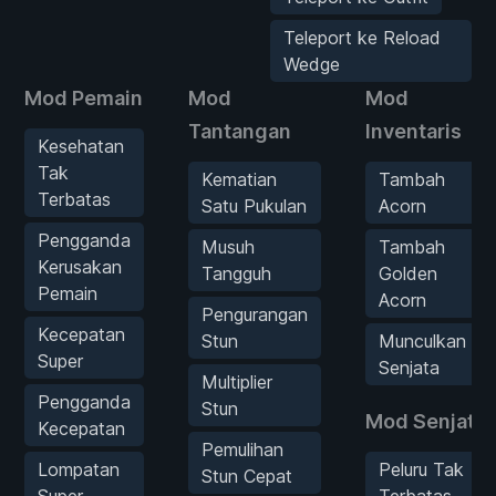
Teleport ke Reload
Wedge
Mod Pemain
Mod
Mod
Tantangan
Inventaris
Kesehatan
Tak
Kematian
Tambah
Terbatas
Satu Pukulan
Acorn
Pengganda
Musuh
Tambah
Kerusakan
Tangguh
Golden
Pemain
Acorn
Pengurangan
Kecepatan
Stun
Munculkan
Super
Senjata
Multiplier
Pengganda
Stun
Mod Senjata
Kecepatan
Pemulihan
Lompatan
Peluru Tak
Stun Cepat
Super
Terbatas