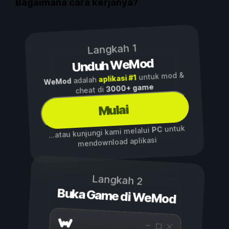
Bagaimana cara kerjanya?
Langkah 1
Unduh WeMod
untuk mod &
aplikasi #1
adalah
WeMod
3000+ game
cheat di
Mulai
untuk
PC
...atau kunjungi kami melalui
mendownload aplikasi
Langkah 2
Buka Game di WeMod