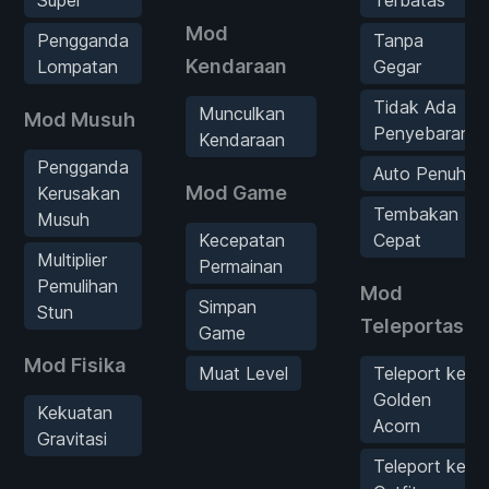
Mod
Pengganda
Tanpa
Kendaraan
Lompatan
Gegar
Tidak Ada
Munculkan
Mod Musuh
Penyebaran
Kendaraan
Pengganda
Auto Penuh
Mod Game
Kerusakan
Tembakan
Musuh
Kecepatan
Cepat
Multiplier
Permainan
Pemulihan
Mod
Simpan
Stun
Teleportasi
Game
Mod Fisika
Muat Level
Teleport ke
Golden
Kekuatan
Acorn
Gravitasi
Teleport ke