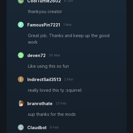
CoolTurtle2602
9 Jun
thankyou creator
FamousPin7221
1 Mei
Great job. Thanks and keep up the good
work
deven72
30 Mar
Like using this so fun
IndirectSail3513
2 Mar
really loved this ty :squirrel:
branrothate
23 Feb
sup thanks for the mods
Claudbot
9 Feb