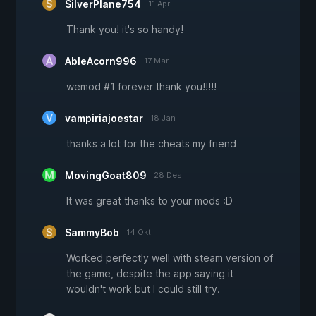
SilverPlane754
11 Apr
Thank you! it's so handy!
AbleAcorn996
17 Mar
wemod #1 forever thank you!!!!!
vampiriajoestar
18 Jan
thanks a lot for the cheats my friend
MovingGoat809
28 Des
It was great thanks to your mods :D
SammyBob
14 Okt
Worked perfectly well with steam version of
the game, despite the app saying it
wouldn't work but I could still try.