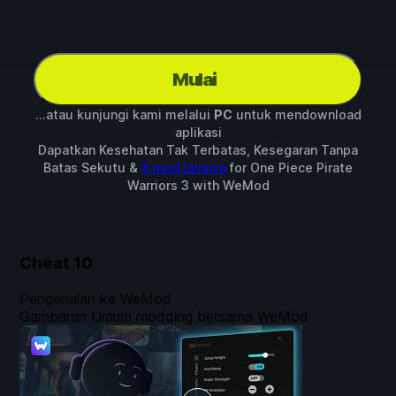
Mulai
...atau kunjungi kami melalui
PC
untuk mendownload
aplikasi
Dapatkan Kesehatan Tak Terbatas, Kesegaran Tanpa
Batas Sekutu &
8 mod lainnya
for
One Piece Pirate
Warriors 3
with
WeMod
Cheat
10
Pengenalan ke WeMod
Gambaran Umum modding bersama WeMod