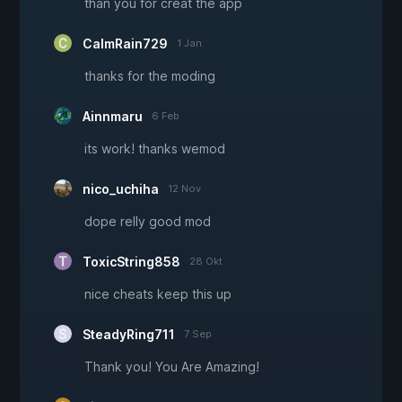
than you for creat the app
CalmRain729
1 Jan
thanks for the moding
Ainnmaru
6 Feb
its work! thanks wemod
nico_uchiha
12 Nov
dope relly good mod
ToxicString858
28 Okt
nice cheats keep this up
SteadyRing711
7 Sep
Thank you! You Are Amazing!