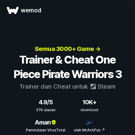
wemod
Semua 3000+ Game →
Trainer & Cheat One
Piece Pirate Warriors 3
Trainer dan Cheat untuk
Steam
4.9/5
10K+
37K ulasan
download
Aman
Pemindaian VirusTotal
oleh MrAntiFun ↗