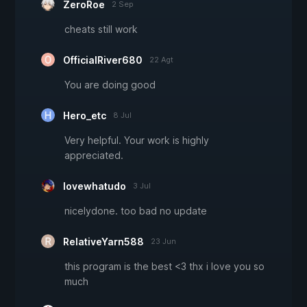
ZeroRoe
2 Sep
cheats still work
OfficialRiver680
22 Agt
You are doing good
Hero_etc
8 Jul
Very helpful. Your work is highly
appreciated.
lovewhatudo
3 Jul
nicelydone. too bad no update
RelativeYarn588
23 Jun
this program is the best <3 thx i love you so
much