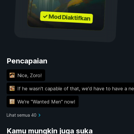
✓ Mod Diaktifkan
Pencapaian
Nice, Zoro!
If he wasn't capable of that, we'd have to have a n
We're "Wanted Men" now!
Lihat semua 40
Kamu mungkin juga suka