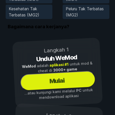
Kesehatan Tak
Peluru Tak Terbatas
Terbatas (MG2)
(MG2)
Bagaimana cara kerjanya?
Langkah 1
Unduh WeMod
untuk mod &
aplikasi #1
adalah
WeMod
3000+ game
cheat di
Mulai
untuk
PC
...atau kunjungi kami melalui
mendownload aplikasi