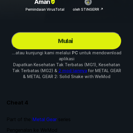
Aman
Pemindaian VirusTotal
oleh STiNGERR ↗
Mulai
...atau kunjungi kami melalui
PC
untuk mendownload
aplikasi
Dapatkan Kesehatan Tak Terbatas (MG1), Kesehatan
Tak Terbatas (MG2) &
2 mod lainnya
for
METAL GEAR
& METAL GEAR 2: Solid Snake
with
WeMod
Cheat
4
Part of the
Metal Gear
series
Pengenalan ke WeMod