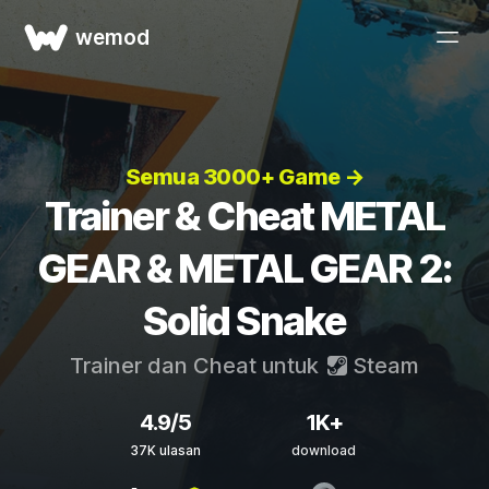
wemod
Semua 3000+ Game →
Trainer & Cheat METAL
GEAR & METAL GEAR 2:
Solid Snake
Trainer dan Cheat untuk
Steam
4.9/5
1K+
37K ulasan
download