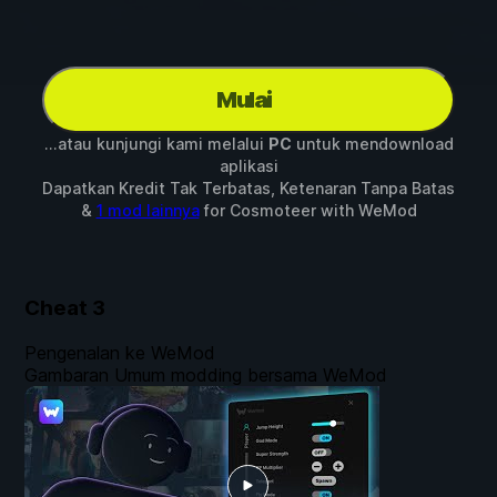
Mulai
...atau kunjungi kami melalui
PC
untuk mendownload
aplikasi
Dapatkan Kredit Tak Terbatas, Ketenaran Tanpa Batas
&
1 mod lainnya
for
Cosmoteer
with
WeMod
Cheat
3
Pengenalan ke WeMod
Gambaran Umum modding bersama WeMod