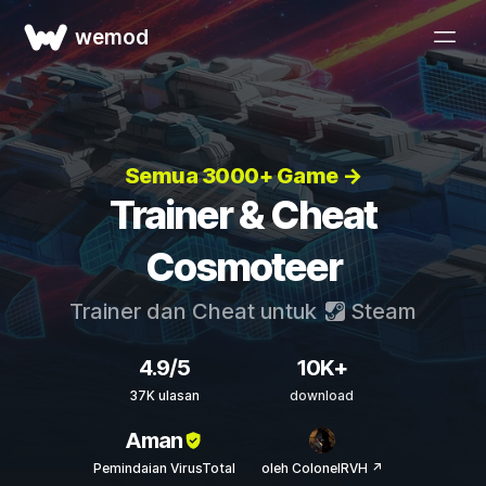
wemod
Semua 3000+ Game →
Trainer & Cheat
Cosmoteer
Trainer dan Cheat untuk
Steam
4.9/5
10K+
37K ulasan
download
Aman
Pemindaian VirusTotal
oleh ColonelRVH ↗