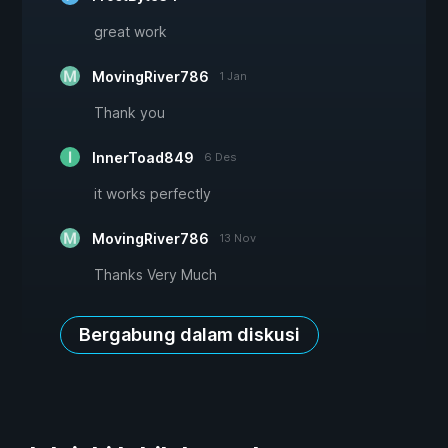
great work
MovingRiver786
1 Jan
Thank you
InnerToad849
6 Des
it works perfectly
MovingRiver786
13 Nov
Thanks Very Much
Bergabung dalam diskusi