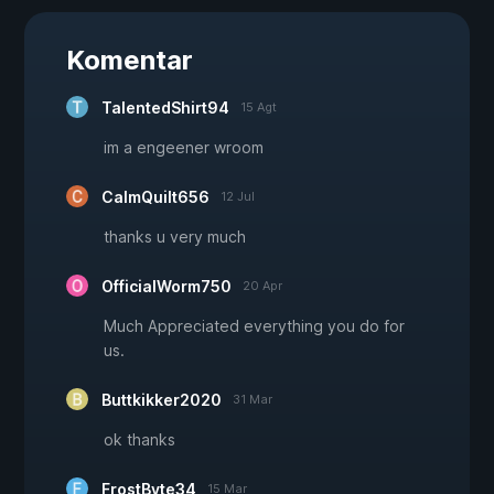
Komentar
TalentedShirt94
15 Agt
im a engeener wroom
CalmQuilt656
12 Jul
thanks u very much
OfficialWorm750
20 Apr
Much Appreciated everything you do for
us.
Buttkikker2020
31 Mar
ok thanks
FrostByte34
15 Mar