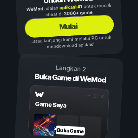
untuk mod &
aplikasi #1
adalah
WeMod
3000+ game
cheat di
Mulai
untuk
PC
...atau kunjungi kami melalui
mendownload aplikasi
Langkah 2
Buka Game di WeMod
Game Saya
Buka Game