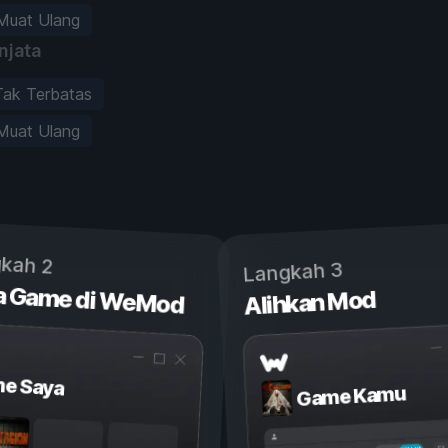
Muat Ulang
njata
Tak Terbatas
Muat Ulang
kah 2
Langkah 3
a Game di WeMod
Alihkan Mod
e Saya
Game Kamu