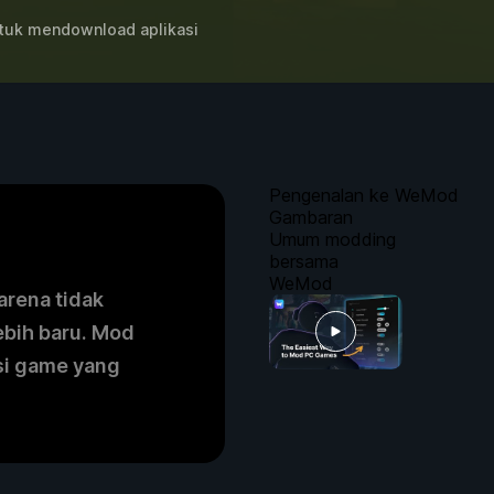
uk mendownload aplikasi
Pengenalan ke WeMod
Gambaran
Umum modding
bersama
WeMod
arena tidak
ebih baru. Mod
si game yang