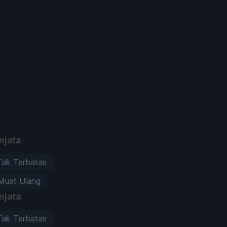
njata
Tak Terbatas
Muat Ulang
njata
Tak Terbatas