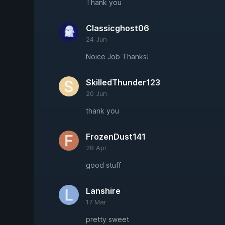
Thank you
Classicghost06
24 Jun
Noice Job Thanks!
SkilledThunder123
20 Jun
thank you
FrozenDust141
28 Apr
good stuff
Lanshire
17 Mar
pretty sweet