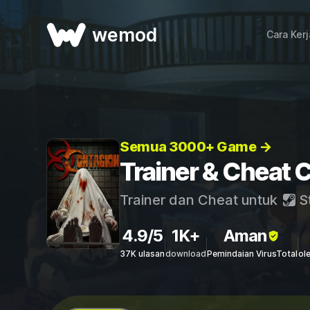
wemod
Cara Ker
Semua 3000+ Game →
Trainer & Cheat 
Trainer dan Cheat untuk
S
4.9/5
1K+
Aman
37K ulasan
download
Pemindaian VirusTotal
ol