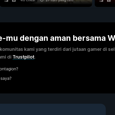
40 cheat
27 hari yang lalu
me-mu dengan aman bersama 
omunitas kami yang terdiri dari jutaan gamer di se
ami di
Trustpilot
.
ontagion?
 saya?