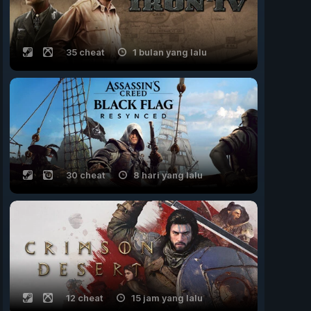
35 cheat
1 bulan yang lalu
30 cheat
8 hari yang lalu
12 cheat
15 jam yang lalu