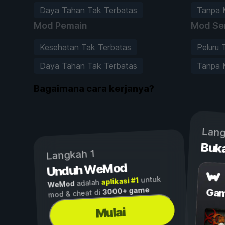
Daya Tahan Tak Terbatas
Tanpa 
Mod Pemain
Mod Se
Kesehatan Tak Terbatas
Peluru 
Daya Tahan Tak Terbatas
Tanpa 
Bagaimana cara kerjanya?
Lang
Buk
Langkah 1
Unduh WeMod
untuk
aplikasi #1
adalah
WeMod
3000+ game
Gam
mod & cheat di
Mulai