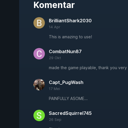
Komentar
BrilliantShark2030
14 Apr
This is amazing to use!
CombatNun87
29 Okt
made the game playable, thank you very
Capt_PugWash
17 Mei
PAINFULLY ASOME...
SacredSquirrel745
26 Sep