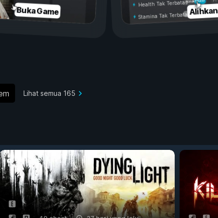
Aktif
Nonaktif
Health Tak Terbatas
Alihka
Buka Game
Stamina Tak Terbatas
hem
Lihat semua 165