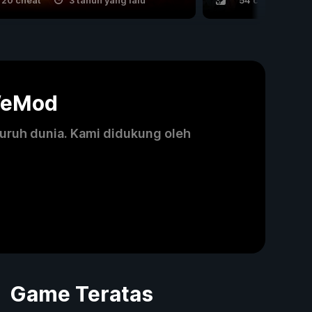
20 cheat
3 tahun yang lalu
54 cheat
8
WeMod
luruh dunia. Kami didukung oleh
Game Teratas