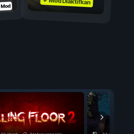
✓ Mod Diaktifkan
n Mod