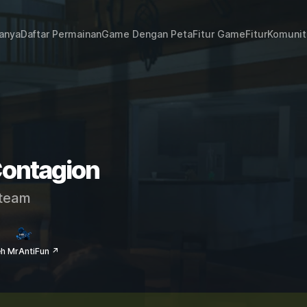
janya
Daftar Permainan
Game Dengan Peta
Fitur Game
Fitur
Komunit
Contagion
team
eh MrAntiFun ↗