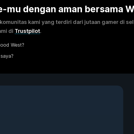
me-mu dengan aman bersama 
omunitas kami yang terdiri dari jutaan gamer di se
ami di
Trustpilot
.
lood West?
 saya?