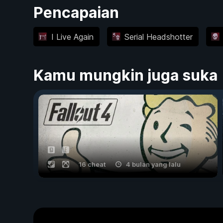
Pencapaian
I Live Again
Serial Headshotter
Kamu mungkin juga suka
16 cheat
4 bulan yang lalu