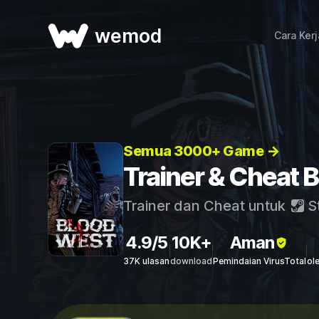
wemod
Cara Ker
Semua 3000+ Game →
Trainer & Cheat 
Trainer dan Cheat untuk
S
4.9/5
10K+
Aman
37K ulasan
download
Pemindaian VirusTotal
ol