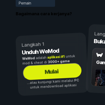
Pemain
Bagaimana cara kerjanya?
Lang
Buk
Langkah 1
Unduh WeMod
untuk
aplikasi #1
adalah
WeMod
3000+ game
Gam
mod & cheat di
Mulai
PC
...atau kunjungi kami melalui
untuk mendownload aplikasi