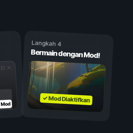
Langkah 4
Bermain dengan Mod!
✓ Mod Diaktifkan
n Mod