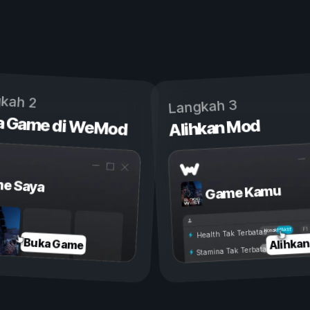
kah 2
Langkah 3
a Game di WeMod
Alihkan Mod
e Saya
Game Kamu
Aktif
Nonaktif
Health Tak Terbatas
Alihka
Buka Game
Stamina Tak Terbatas