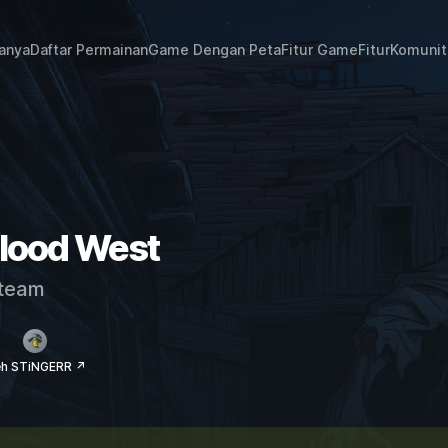
janya
Daftar Permainan
Game Dengan Peta
Fitur Game
Fitur
Komunit
Blood West
team
eh STiNGERR ↗