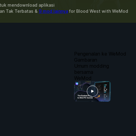
uk mendownload aplikasi
tan Tak Terbatas &
9 mod lainnya
for
Blood West
with
WeMod
Pengenalan ke WeMod
Gambaran
Umum modding
bersama
WeMod