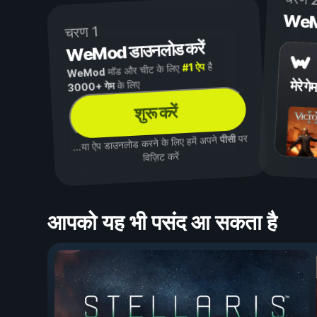
WeMod
चरण 1
WeMod डाउनलोड करें
है
#1 ऐप
मॉड और चीट के लिए
WeMod
मेरे गेम
के लिए
3000+ गेम
शुरू करें
पर
पीसी
...या ऐप डाउनलोड करने के लिए हमें अपने
विज़िट करें
आपको यह भी पसंद आ सकता है