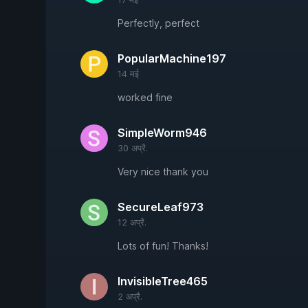
Perfectly, perfect
PopularMachine197
14 मई
worked fine
SimpleWorm946
30 अप्रै.
Very nice thank you
SecureLeaf973
12 अप्रै.
Lots of fun! Thanks!
InvisibleTree465
2 अप्रै.