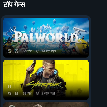
टॉप गेम्स
56 चीट
24 दिन पहले
53 चीट
3 महीने पहले