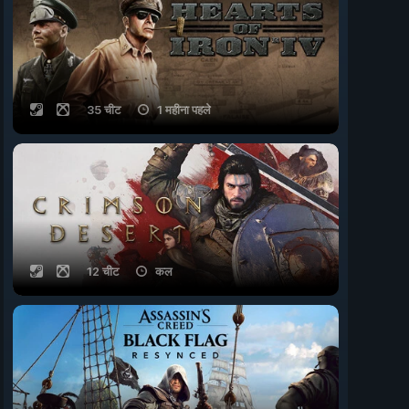
35 चीट
1 महीना पहले
12 चीट
कल