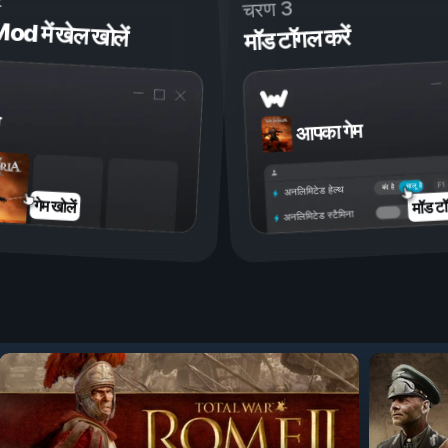
चरण 3
 में खेल खोलें
मॉड टॉगल करें
आपका गेम
चालू है
बंद है
अनलिमिटेड हेल्थ
मॉड टॉ
गेम खोलें
अनलिमिटेड स्टैमिना