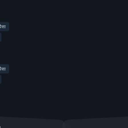
ैसा
ैसा
2