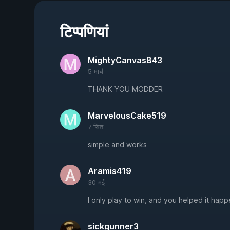
टिप्पणियां
MightyCanvas843
5 मार्च
THANK YOU MODDER
MarvelousCake519
7 सित.
simple and works
Aramis419
30 मई
I only play to win, and you helped it happ
sickgunner3