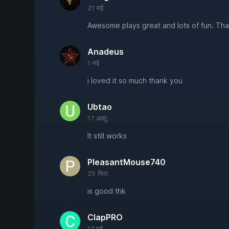
21 मई
Awesome plays great and lots of fun. Thank
Anadeus
1 मई
i loved it so much thank you
Ubtao
17 अक्टू.
It still works
PleasantMouse740
25 सित.
is good thk
ClapPRO
17 मई