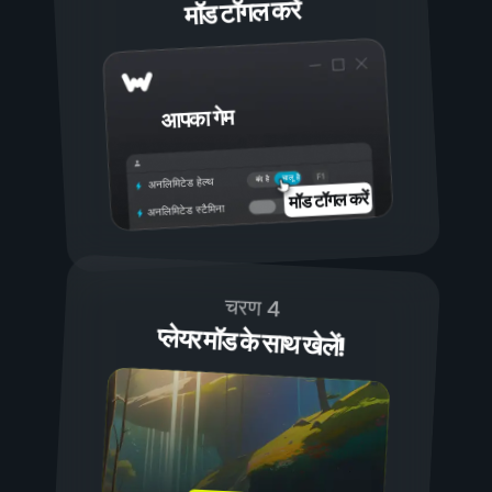
मॉड टॉगल करें
आपका गेम
चालू है
बंद है
अनलिमिटेड हेल्थ
मॉड टॉगल करें
अनलिमिटेड स्टैमिना
चरण 4
प्लेयर मॉड के साथ खेलें!