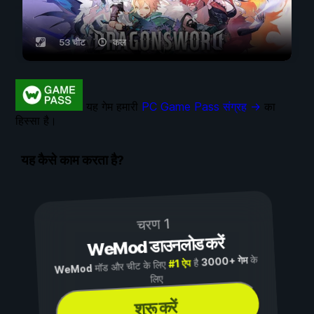
53 चीट
कल
यह गेम हमारी
PC Game Pass संग्रह →
का
हिस्सा है।
यह कैसे काम करता है?
चरण 1
WeMod डाउनलोड करें
के
3000+ गेम
है
#1 ऐप
मॉड और चीट के लिए
WeMod
लिए
शुरू करें