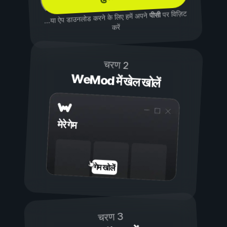
पर विज़िट
पीसी
...या ऐप डाउनलोड करने के लिए हमें अपने
करें
चरण 2
WeMod में खेल खोलें
मेरे गेम
गेम खोलें
चरण 3