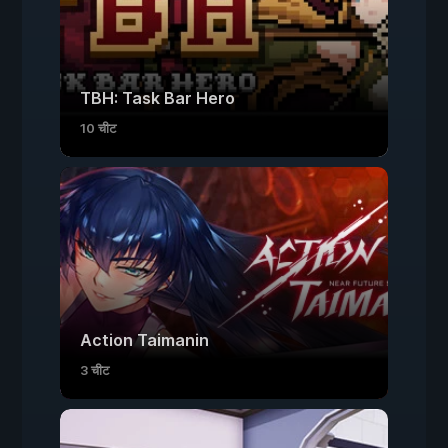
TBH: Task Bar Hero
10 चीट
Action Taimanin
3 चीट