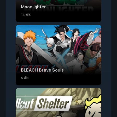
Moonlighter
14 चीट
BLEACH Brave Souls
5 चीट