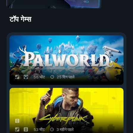
टॉप गेम्स
56 चीट
25 दिन पहले
53 चीट
3 महीने पहले