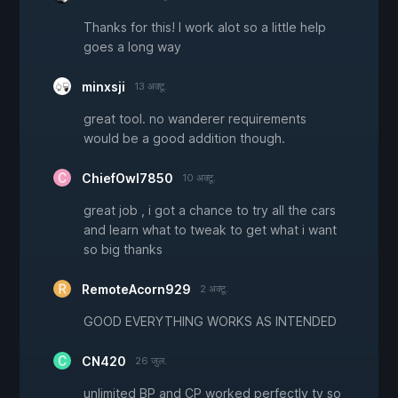
Thanks for this! I work alot so a little help
goes a long way
minxsji
13 अक्टू.
great tool. no wanderer requirements
would be a good addition though.
ChiefOwl7850
10 अक्टू.
great job , i got a chance to try all the cars
and learn what to tweak to get what i want
so big thanks
RemoteAcorn929
2 अक्टू.
GOOD EVERYTHING WORKS AS INTENDED
CN420
26 जुल.
unlimited BP and CP worked perfectly ty so