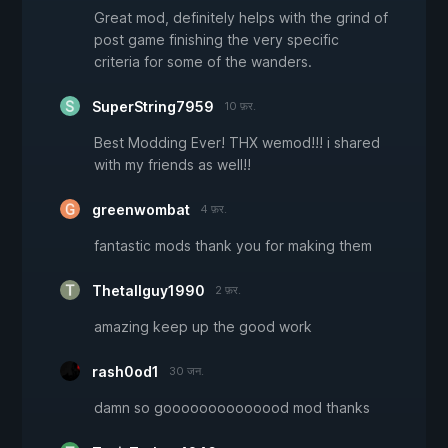
Great mod, definitely helps with the grind of
post game finishing the very specific
criteria for some of the wanders.
SuperString7959
10 फ़र.
Best Modding Ever! THX wemod!!! i shared
with my friends as well!!
greenwombat
4 फ़र.
fantastic mods thank you for making them
Thetallguy1990
2 फ़र.
amazing keep up the good work
rash0od1
30 जन.
damn so goooooooooooood mod thanks