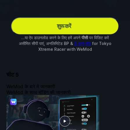
शुरू करें
...या ऐप डाउनलोड करने के लिए हमें अपने
पीसी
पर विज़िट करें
असीमित सीपी पाएं, अनलिमिटेड BP &
3 अन्य मॉड
for
Tokyo
Xtreme Racer
with
WeMod
चीट
5
WeMod के बारे में जानकारी
WeMod के साथ मॉडिंग की जानकारी