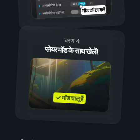
चालू है
बंद है
अनलिमिटेड हेल्थ
मॉड टॉगल करें
अनलिमिटेड स्टैमिना
चरण 4
प्लेयर मॉड के साथ खेलें!
✓ मॉड चालू हैं