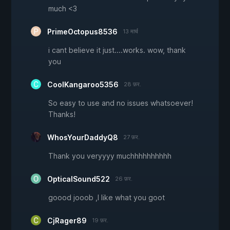
much <3
PrimeOctopus8536
13 मार्च
i cant believe it just....works. wow, thank
you
CoolKangaroo5356
28 फ़र.
So easy to use and no issues whatsoever!
Thanks!
WhosYourDaddyQ8
27 फ़र.
Thank you veryyyy muchhhhhhhhhh
OpticalSound522
26 फ़र.
goood jooob ,I like what you goot
CjRager89
19 फ़र.