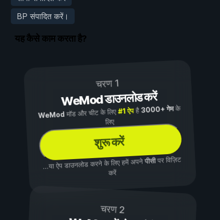
BP संपादित करें।
यह कैसे काम करता है?
चरण 1
WeMod डाउनलोड करें
के
3000+ गेम
है
#1 ऐप
मॉड और चीट के लिए
WeMod
लिए
शुरू करें
पर विज़िट
पीसी
...या ऐप डाउनलोड करने के लिए हमें अपने
करें
चरण 2