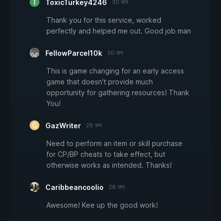
ToxicTurkey4246
30 जन.
Thank you for this service, worked
perfectly and helped me out. Good job man
FellowParcel10k
30 जन.
This is game changing for an early access
game that doesn't provide much
opportunity for gathering resources! Thank
You!
GazWriter
28 जन.
Need to perform an item or skill purchase
for CP/BP cheats to take effect, but
otherwise works as intended. Thanks!
Caribbeancoolio
28 जन.
Awesome! Kee up the good work!