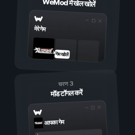
WeMod में खेल खोलें
मेरे गेम
गेम खोलें
चरण 3
मॉड टॉगल करें
आपका गेम