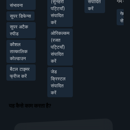
गेम मॉड
(सुनहरी
संपादित
संभावना
पट्टियाँ)
करें
गेम स्
संपादित
सुपर डिफेन्स
सेट कर
करें
सुपर अटैक
ओरिकल्कम
स्पीड
(रजत
कौशल
पट्टियाँ)
तात्कालिक
संपादित
कोल्डाउन
करें
बैटल टाइमर
जेड
फ्रीज करें
क्रिस्टल
संपादित
करें
यह कैसे काम करता है?