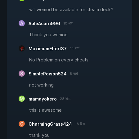
will wemod be available for steam deck?
AbleAcorn996
10 अग.
Thank you wemod
MaximumEffort37
14 मार्च
No Problem on every cheats
SimplePoison524
8 मार्च
not working
mamayokero
28 दिस.
this is awesome
CharmingGrass424
18 दिस.
thank you