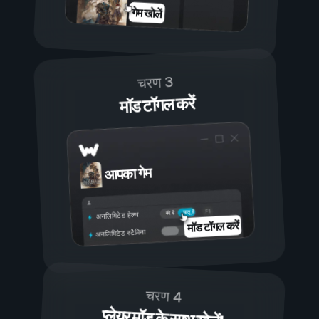
गेम खोलें
चरण 3
मॉड टॉगल करें
आपका गेम
चालू है
बंद है
अनलिमिटेड हेल्थ
मॉड टॉगल करें
अनलिमिटेड स्टैमिना
चरण 4