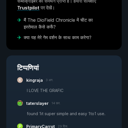
सब्सक्राइबर का समर्थन प्राप्त है। हमारी समिक्षाएं
Trustpilot
पर देखें।
मैं The DioField Chronicle में चीट का
इस्तेमाल कैसे करूँ?
क्या यह मेरे गेम वर्शन के साथ काम करेगा?
टिप्पणियां
kingraja
3 अग.
I LOVE THE GRAFIC
taterslayer
14 फ़र.
found 1it super simple and easy 1to1 use.
PrimaryCarrot
29 दिस.