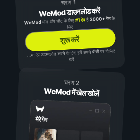
चरण 1
WeMod डाउनलोड करें
के
3000+ गेम
है
#1 ऐप
मॉड और चीट के लिए
WeMod
लिए
शुरू करें
पर विज़िट
पीसी
...या ऐप डाउनलोड करने के लिए हमें अपने
करें
चरण 2
WeMod में खेल खोलें
मेरे गेम