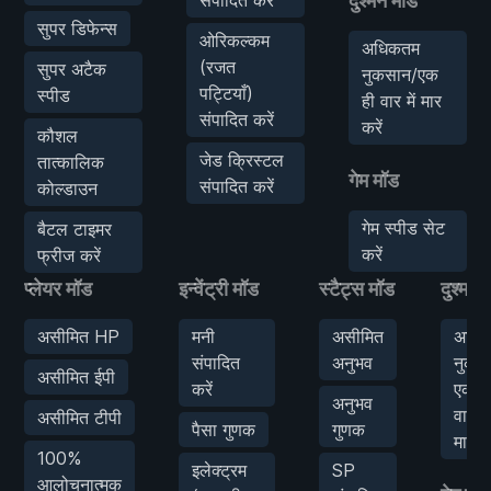
दुश्मन मॉड
सुपर डिफेन्स
ओरिकल्कम
अधिकतम
(रजत
सुपर अटैक
नुकसान/एक
पट्टियाँ)
स्पीड
ही वार में मार
संपादित करें
करें
कौशल
जेड क्रिस्टल
तात्कालिक
गेम मॉड
संपादित करें
कोल्डाउन
गेम स्पीड सेट
बैटल टाइमर
करें
फ्रीज करें
प्लेयर मॉड
इन्वेंट्री मॉड
स्टैट्स मॉड
दुश्मन 
असीमित HP
मनी
असीमित
अधि
संपादित
अनुभव
नुकस
असीमित ईपी
करें
एक ह
अनुभव
वार में
असीमित टीपी
पैसा गुणक
गुणक
मार कर
100%
इलेक्ट्रम
SP
आलोचनात्मक