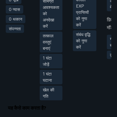
काटें
सामग्री
EXP
मेरा
आवश्यकता
0 प्यास
प्राप्तियों
को
को गुणा
0 थकान
फ़िज़ि
अनदेखा
करें
करें
मॉड
संपन्नता
संबंध वृद्धि
तत्काल
गति
को गुणा
वस्तुएं
बढ़ाए
करें
बनाएं
कूद
1 घंटा
जोड़ें
1 घंटा
घटाना
खेल की
गति
यह कैसे काम करता है?