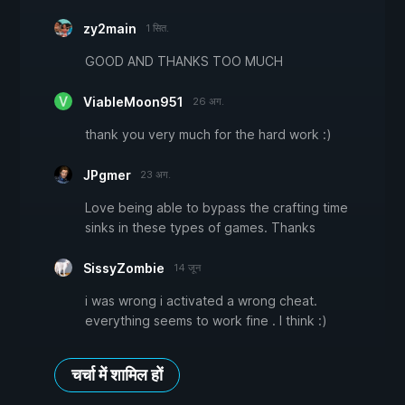
zy2main
1 सित.
GOOD AND THANKS TOO MUCH
ViableMoon951
26 अग.
thank you very much for the hard work :)
JPgmer
23 अग.
Love being able to bypass the crafting time
sinks in these types of games. Thanks
SissyZombie
14 जून
i was wrong i activated a wrong cheat.
everything seems to work fine . I think :)
चर्चा में शामिल हों