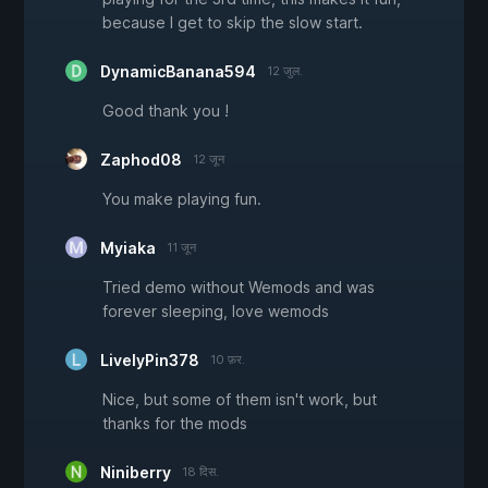
because I get to skip the slow start.
DynamicBanana594
12 जुल.
Good thank you !
Zaphod08
12 जून
You make playing fun.
Myiaka
11 जून
Tried demo without Wemods and was
forever sleeping, love wemods
LivelyPin378
10 फ़र.
Nice, but some of them isn't work, but
thanks for the mods
Niniberry
18 दिस.