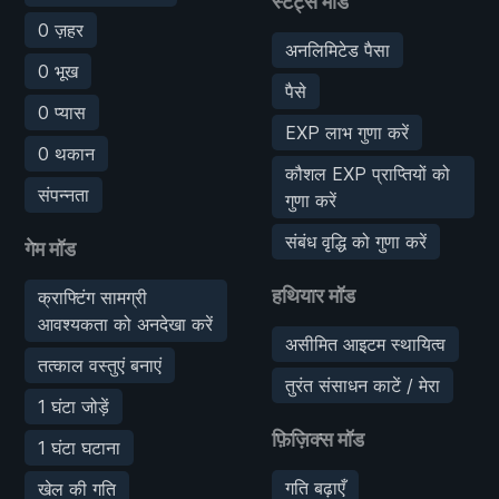
स्टैट्स मॉड
0 ज़हर
अनलिमिटेड पैसा
0 भूख
पैसे
0 प्यास
EXP लाभ गुणा करें
0 थकान
कौशल EXP प्राप्तियों को
संपन्नता
गुणा करें
संबंध वृद्धि को गुणा करें
गेम मॉड
हथियार मॉड
क्राफ्टिंग सामग्री
आवश्यकता को अनदेखा करें
असीमित आइटम स्थायित्व
तत्काल वस्तुएं बनाएं
तुरंत संसाधन काटें / मेरा
1 घंटा जोड़ें
फ़िज़िक्स मॉड
1 घंटा घटाना
गति बढ़ाएँ
खेल की गति