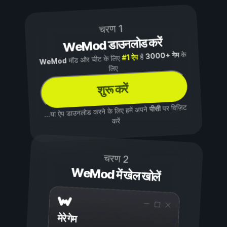
चरण 1
WeMod डाउनलोड करें
के
3000+ गेम
है
#1 ऐप
मॉड और चीट के लिए
WeMod
लिए
शुरू करें
पर विज़िट
पीसी
...या ऐप डाउनलोड करने के लिए हमें अपने
करें
चरण 2
WeMod में खेल खोलें
मेरे गेम