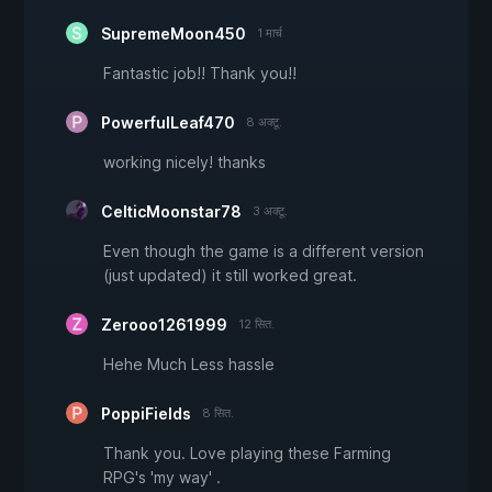
SupremeMoon450
1 मार्च
Fantastic job!! Thank you!!
PowerfulLeaf470
8 अक्टू.
working nicely! thanks
CelticMoonstar78
3 अक्टू.
Even though the game is a different version
(just updated) it still worked great.
Zerooo1261999
12 सित.
Hehe Much Less hassle
PoppiFields
8 सित.
Thank you. Love playing these Farming
RPG's 'my way' .