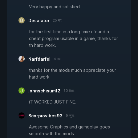
Very happy and satisfied
Desalator
25 नव.
for the first time in a long time i found a
cheat program usable in a game, thanks for
th hard work.
Narfdarfel
4 नव.
thanks for the mods much appreciate your
hard work
johnschisum12
30 सित.
iT WORKED JUST FINE.
Scorpiovibes93
9 जुल.
Awesome Graphics and gameplay goes
smooth with the mods