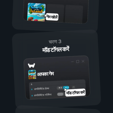
गेम खोलें
चरण 3
मॉड टॉगल करें
आपका गेम
चालू है
बंद है
अनलिमिटेड हेल्थ
मॉड टॉगल करें
अनलिमिटेड स्टैमिना