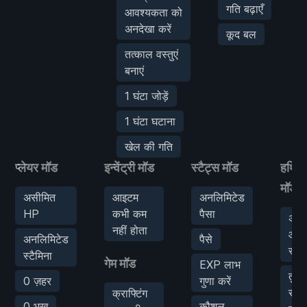
गति बढ़ाएँ
आवश्यकता को
अनदेखा करें
कूद बल
तत्काल वस्तुएं
बनाएं
1 घंटा जोड़ें
1 घंटा घटाना
खेल की गति
प्लेयर मॉड
इन्वेंट्री मॉड
स्टैट्स मॉड
हथिय
मॉड
असीमित
आइटम
अनलिमिटेड
HP
कभी कम
पैसा
असी
नहीं होता
आइ
अनलिमिटेड
पैसे
स्था
स्टैमिना
गेम मॉड
EXP लाभ
तुरंत
0 ज़हर
गुणा करें
संस
क्राफ्टिंग
0 भूख
कौशल