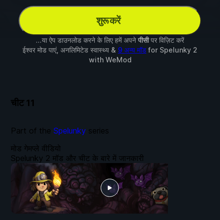
शुरू करें
...या ऐप डाउनलोड करने के लिए हमें अपने
पीसी
पर विज़िट करें
ईश्वर मोड पाएं, अनलिमिटेड स्वास्थ्य &
9 अन्य मॉड
for
Spelunky 2
with
WeMod
चीट
11
Part of the
Spelunky
series
मोड गेमप्ले वीडियो
Spelunky 2 मॉड और चीट के बारे में जानकारी