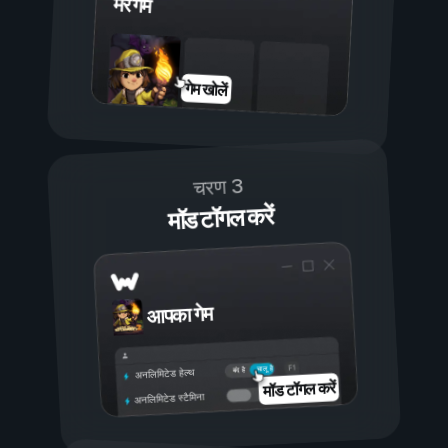
मेरे गेम
गेम खोलें
चरण 3
मॉड टॉगल करें
आपका गेम
चालू है
बंद है
अनलिमिटेड हेल्थ
मॉड टॉगल करें
अनलिमिटेड स्टैमिना