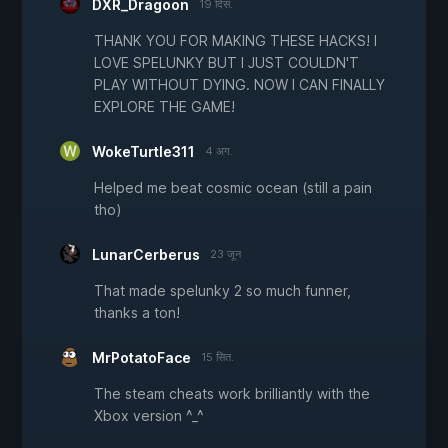
DXR_Dragoon
19 दिस.
THANK YOU FOR MAKING THESE HACKS! I
LOVE SPELUNKY BUT I JUST COULDN'T
PLAY WITHOUT DYING. NOW I CAN FINALLY
EXPLORE THE GAME!
WokeTurtle311
4 अग.
Helped me beat cosmic ocean (still a pain
tho)
LunarCerberus
23 जून
That made spelunky 2 so much funner,
thanks a ton!
MrPotatoFace
15 सित.
The steam cheats work brilliantly with the
Xbox version ^_^