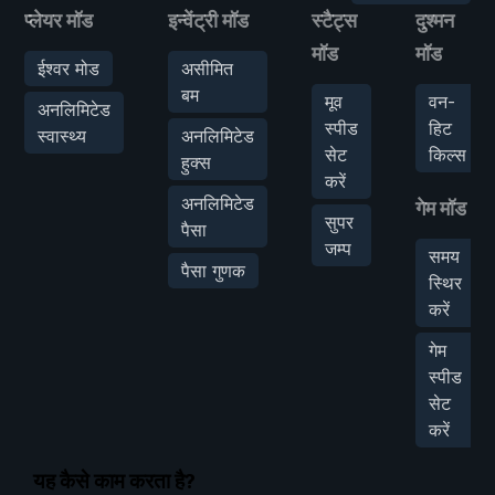
प्लेयर मॉड
इन्वेंट्री मॉड
स्टैट्स
दुश्मन
मॉड
मॉड
ईश्वर मोड
असीमित
बम
मूव
वन-
अनलिमिटेड
स्पीड
हिट
स्वास्थ्य
अनलिमिटेड
सेट
किल्स
हुक्स
करें
अनलिमिटेड
गेम मॉड
सुपर
पैसा
जम्प
समय
पैसा गुणक
स्थिर
करें
गेम
स्पीड
सेट
करें
यह कैसे काम करता है?