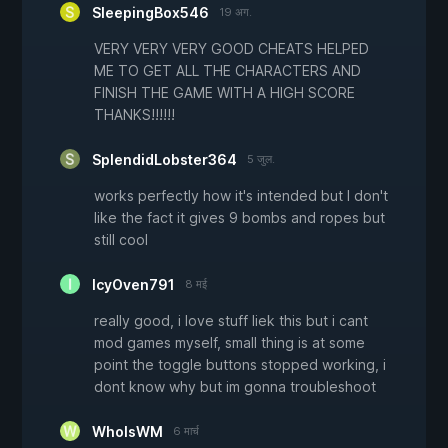
SleepingBox546
19 अग.
VERY VERY VERY GOOD CHEATS HELPED
ME TO GET ALL THE CHARACTERS AND
FINISH THE GAME WITH A HIGH SCORE
THANKS!!!!!!
SplendidLobster364
5 जुल.
works perfectly how it's intended but I don't
like the fact it gives 9 bombs and ropes but
still cool
IcyOven791
8 मई
really good, i love stuff liek this but i cant
mod games myself, small thing is at some
point the toggle buttons stopped working, i
dont know why but im gonna troubleshoot
WhoIsWM
6 मार्च