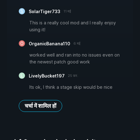
SolarTiger733
11 मई
This is a really cool mod and I really enjoy
using it!
OrganicBanana110
6 मई
worked well and ran into no issues even on
the newest patch good work
LivelyBucket197
25 फ़र.
Its ok, I think a stage skip would be nice
चर्चा में शामिल हों