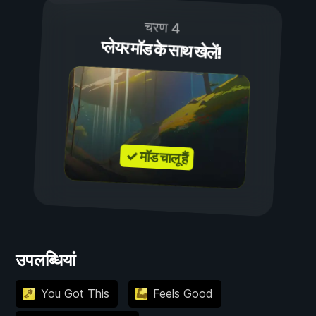
चरण 4
प्लेयर मॉड के साथ खेलें!
✓ मॉड चालू हैं
उपलब्धियां
You Got This
Feels Good