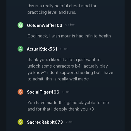
this is a really helpful cheat mod for
practicing level and runs.
GoldenWaffle103
27 दिस.
Cool hack, I wish mounts had infinite health
ActualStick561
9 अग.
thank you. i liked it a lot. i just want to
unlock some characters b4 i actually play
ya know? i dont support cheating but i have
to admit. this is really well made
SocialTiger466
9 अग.
You have made this game playable for me
and for that I deeply thank you <3
SacredRabbit673
7 अग.