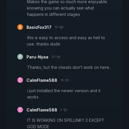
Makes the game so much more enjoyable
knowing you can actually see what
happens in different stages
BasicFox317
19 जुल.
this is easy to access and easy as hell to
use. thanks dude
Paru-Nyaa
30 जून
Thanks, but the cheats don't work on here.
CalmFlame588
18 जून
i just installed the newer version and it
works
CalmFlame588
5 जून
IT IS WORKING ON SPELUNKY 2 EXCEPT
GOD MODE