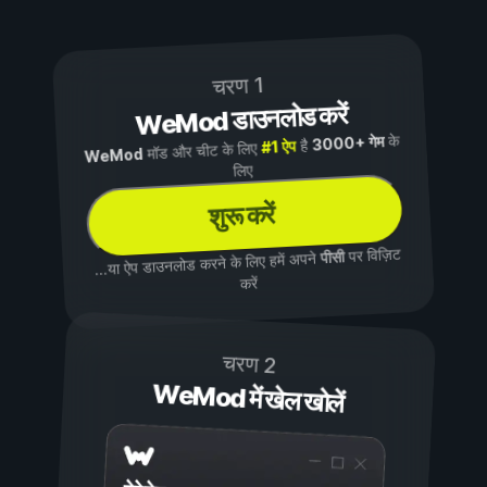
चरण 1
WeMod डाउनलोड करें
के
3000+ गेम
है
#1 ऐप
मॉड और चीट के लिए
WeMod
लिए
शुरू करें
पर विज़िट
पीसी
...या ऐप डाउनलोड करने के लिए हमें अपने
करें
चरण 2
WeMod में खेल खोलें