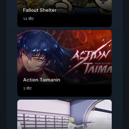
Fallout Shelter
14 चीट
Action Taimanin
3 चीट