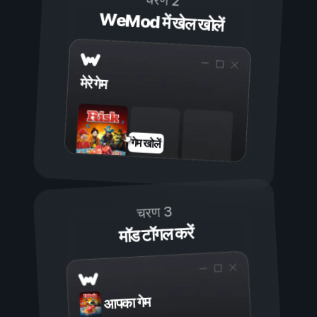
WeMod में खेल खोलें
मेरे गेम
गेम खोलें
चरण 3
मॉड टॉगल करें
आपका गेम