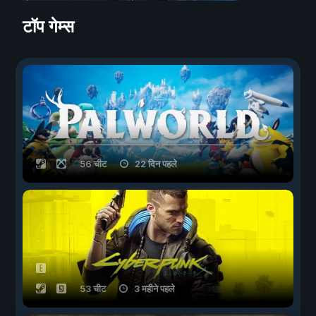
टॉप गेम्स
56 चीट
22 दिन पहले
53 चीट
3 महीने पहले