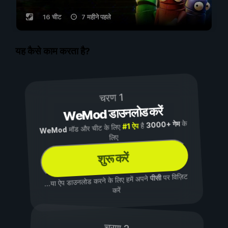
16 चीट
7 महीने पहले
यह कैसे काम करता है?
चरण 1
WeMod डाउनलोड करें
के
3000+ गेम
है
#1 ऐप
मॉड और चीट के लिए
WeMod
लिए
शुरू करें
पर विज़िट
पीसी
...या ऐप डाउनलोड करने के लिए हमें अपने
करें
चरण 2