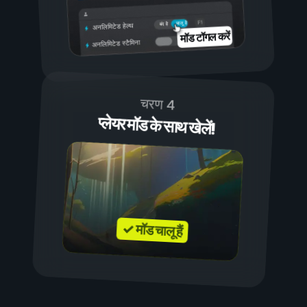
चालू है
बंद है
अनलिमिटेड हेल्थ
मॉड टॉगल करें
अनलिमिटेड स्टैमिना
चरण 4
प्लेयर मॉड के साथ खेलें!
✓ मॉड चालू हैं