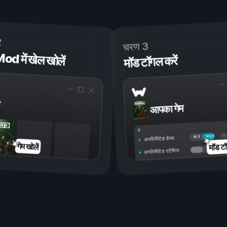
2
चरण 3
 में खेल खोलें
मॉड टॉगल करें
आपका गेम
चालू है
बंद है
अनलिमिटेड हेल्थ
मॉड टॉ
गेम खोलें
अनलिमिटेड स्टैमिना