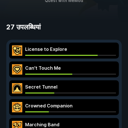
Quest
with
WeMod
27 उपलब्धियां
License to Explore
Can't Touch Me
Secret Tunnel
Crowned Companion
Marching Band