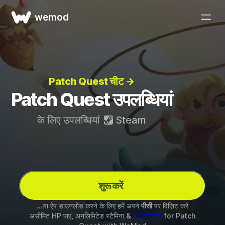
wemod
Patch Quest चीट →
Patch Quest उपलब्धियां
के लिए उपलब्धियां
Steam
शुरू करें
...या ऐप डाउनलोड करने के लिए हमें अपने
पीसी
पर विज़िट करें
असीमित HP पाएं, अनलिमिटेड स्टैमिना &
7 अन्य मॉड
for
Patch