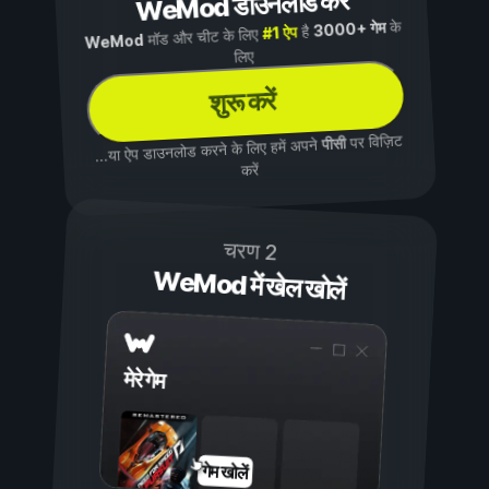
WeMod डाउनलोड करें
के
3000+ गेम
है
#1 ऐप
मॉड और चीट के लिए
WeMod
लिए
शुरू करें
पर विज़िट
पीसी
...या ऐप डाउनलोड करने के लिए हमें अपने
करें
चरण 2
WeMod में खेल खोलें
मेरे गेम
गेम खोलें