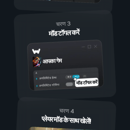
चरण 3
मॉड टॉगल करें
आपका गेम
चालू है
बंद है
अनलिमिटेड हेल्थ
मॉड टॉगल करें
अनलिमिटेड स्टैमिना
चरण 4
प्लेयर मॉड के साथ खेलें!