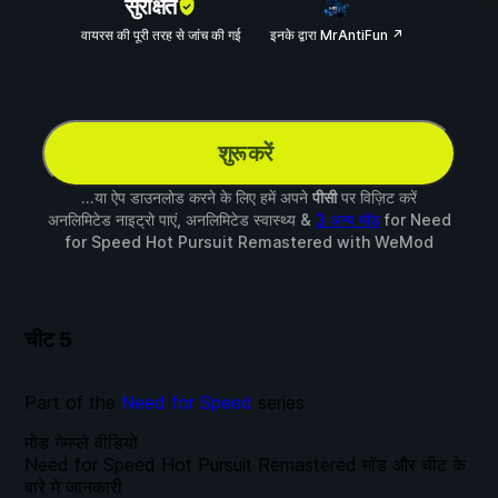
सुरक्षित
वायरस की पूरी तरह से जांच की गई
इनके द्वारा MrAntiFun ↗
शुरू करें
...या ऐप डाउनलोड करने के लिए हमें अपने
पीसी
पर विज़िट करें
अनलिमिटेड नाइट्रो पाएं, अनलिमिटेड स्वास्थ्य &
3 अन्य मॉड
for
Need
for Speed Hot Pursuit Remastered
with
WeMod
चीट
5
Part of the
Need for Speed
series
मोड गेमप्ले वीडियो
Need for Speed Hot Pursuit Remastered मॉड और चीट के
बारे में जानकारी