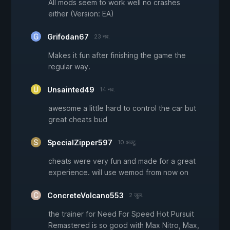
All mods seem to work well no crashes
either (Version: EA)
Grifodan67
23 नव.
Makes it fun after finishing the game the
regular way.
Unsainted49
14 नव.
awesome a little hard to control the car but
great cheats bud
SpecialZipper597
10 अक्टू.
cheats were very fun and made for a great
experience. will use wemod from now on
ConcreteVolcano553
2 जुल.
the trainer for Need For Speed Hot Pursuit
Remastered is so good with Max Nitro, Max,