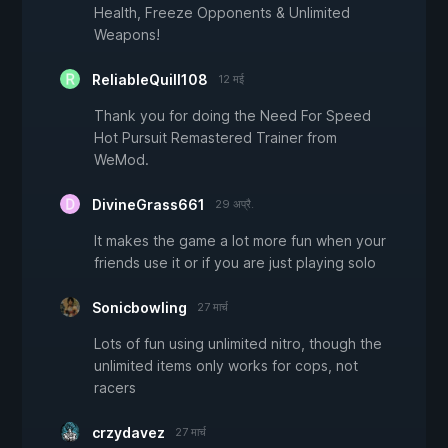
Health, Freeze Opponents & Unlimited
Weapons!
ReliableQuill108
12 मई
Thank you for doing the Need For Speed
Hot Pursuit Remastered Trainer from
WeMod.
DivineGrass661
29 अप्रै.
It makes the game a lot more fun when your
friends use it or if you are just playing solo
Sonicbowling
27 मार्च
Lots of fun using unlimited nitro, though the
unlimited items only works for cops, not
racers
crzydavez
27 मार्च