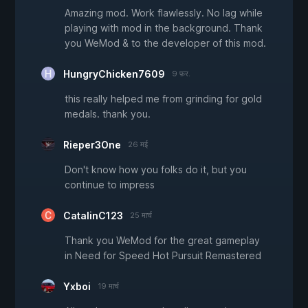
Amazing mod. Work flawlessly. No lag while
playing with mod in the background. Thank
you WeMod & to the developer of this mod.
HungryChicken7609
9 फ़र.
this really helped me from grinding for gold
medals. thank you.
Rieper3One
26 मई
Don't know how you folks do it, but you
continue to impress
CatalinC123
25 मार्च
Thank you WeMod for the great gameplay
in Need for Speed Hot Pursuit Remastered
Yxboi
19 मार्च