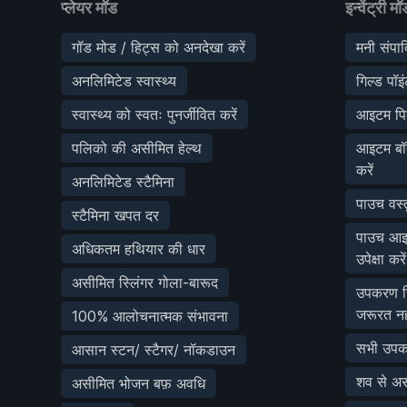
प्लेयर मॉड
इन्वेंट्री मॉ
गॉड मोड / हिट्स को अनदेखा करें
मनी संपाद
अनलिमिटेड स्वास्थ्य
गिल्ड पॉइं
स्वास्थ्य को स्वतः पुनर्जीवित करें
आइटम पिक
पलिको की असीमित हेल्थ
आइटम बॉक्
करें
अनलिमिटेड स्टैमिना
पाउच वस्त
स्टैमिना खपत दर
पाउच आइट
अधिकतम हथियार की धार
उपेक्षा करें
असीमित स्लिंगर गोला-बारूद
उपकरण नि
जरूरत नह
100% आलोचनात्मक संभावना
सभी उपकर
आसान स्टन/ स्टैगर/ नॉकडाउन
शव से अ
असीमित भोजन बफ़ अवधि