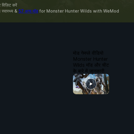
विज़िट करें
 स्वास्थ्य &
57 अन्य मॉड
for
Monster Hunter Wilds
with
WeMod
मोड गेमप्ले वीडियो
Monster Hunter
Wilds मॉड और चीट
के बारे में जानकारी